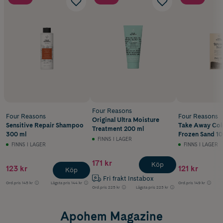
Four Reasons
Four Reasons
Four Reasons
Original Ultra Moisture
Sensitive Repair Shampoo
Take Away Col
Treatment 200 ml
300 ml
Frozen Sand 10
FINNS I LAGER
FINNS I LAGER
FINNS I LAGER
171 kr
Köp
123 kr
121 kr
Köp
Fri frakt Instabox
Ord.pris
145 kr
Lägsta pris
144 kr
Ord.pris
149 kr
Ord.pris
225 kr
Lägsta pris
223 kr
Apohem Magazine