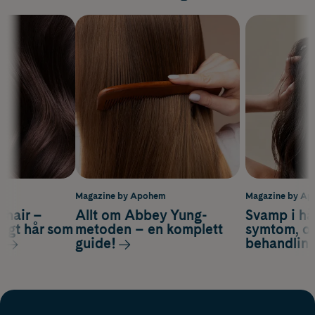
m
Magazine by Apohem
Magazine by A
s hair –
Allt om Abbey Yung-
Svamp i hå
nsigt hår som
metoden – en komplett
symtom, or
s
guide!
behandlin