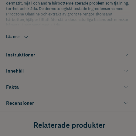
dermatit, mjäll och andra hårbottenrelaterade problem som fjällning,
torrhet och klåda. De dermotologiskt testade ingredienserna med
Piroctone Olamine och extrakt av grönt te rengör skonsamt
hårbotten, hjälper till att återställa dess naturliga balans och minskar
håravfall i samband med klåda.
Läs mer
Instruktioner
Innehåll
Fakta
Recensioner
Relaterade produkter