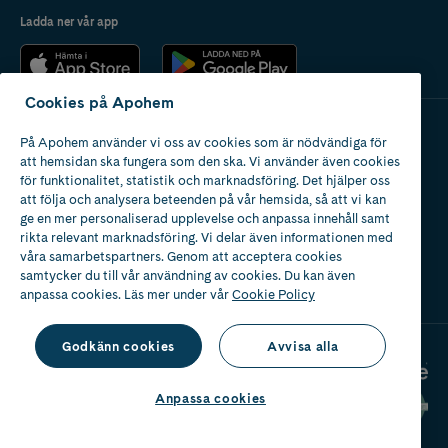
Ladda ner vår app
Cookies på Apohem
På Apohem använder vi oss av cookies som är nödvändiga för
Apotek med tillstånd
att hemsidan ska fungera som den ska. Vi använder även cookies
av Läkemedelsverket
för funktionalitet, statistik och marknadsföring. Det hjälper oss
att följa och analysera beteenden på vår hemsida, så att vi kan
ge en mer personaliserad upplevelse och anpassa innehåll samt
rikta relevant marknadsföring. Vi delar även informationen med
våra samarbetspartners. Genom att acceptera cookies
samtycker du till vår användning av cookies. Du kan även
2024
anpassa cookies. Läs mer under vår
Cookie Policy
Godkänn cookies
Avvisa alla
Anpassa cookies