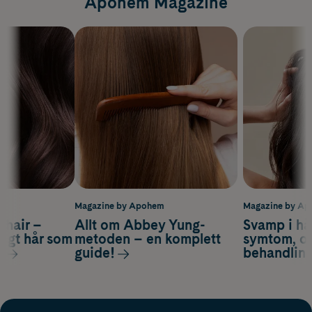
Apohem Magazine
m
Magazine by Apohem
Magazine by A
s hair –
Allt om Abbey Yung-
Svamp i hå
nsigt hår som
metoden – en komplett
symtom, or
s
guide!
behandlin