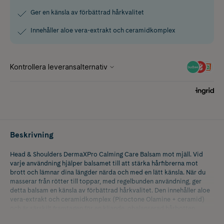
Ger en känsla av förbättrad hårkvalitet
Innehåller aloe vera-extrakt och ceramidkomplex
Beskrivning
Head & Shoulders DermaXPro Calming Care Balsam mot mjäll. Vid
varje användning hjälper balsamet till att stärka hårfibrerna mot
brott och lämnar dina längder närda och med en lätt känsla. När du
masserar från rötter till toppar, med regelbunden användning, ger
detta balsam en känsla av förbättrad hårkvalitet. Den innehåller aloe
vera-extrakt och ceramidkomplex (Piroctone Olamine + ceramid)
och är särskilt framtagen för en kliande, obalanserad hårbotten.