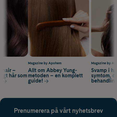
m
Magazine by Apohem
Magazine by A
s hair –
Allt om Abbey Yung-
Svamp i hå
nsigt hår som
metoden – en komplett
symtom, or
s
guide!
behandlin
Prenumerera på vårt nyhetsbrev