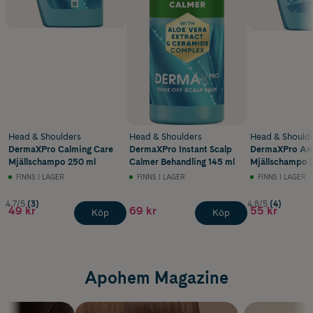
Head & Shoulders
Head & Shoulders
Head & Should
DermaXPro Calming Care
DermaXPro Instant Scalp
DermaXPro Anti
Mjällschampo 250 ml
Calmer Behandling 145 ml
Mjällschampo 
FINNS I LAGER
FINNS I LAGER
FINNS I LAGER
4.7/5
(3)
4.8/5
(4)
49 kr
69 kr
55 kr
Köp
Köp
Apohem Magazine