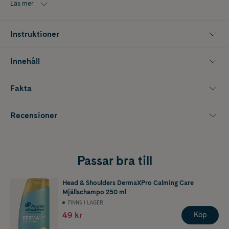
Använd tillsammans med Head & Shoulders DermaXPro Calming Care
Läs mer
mjällschampo för att upprätthålla mjällskyddet, förhindra torrhet och
flagor och få ett vackert, flingfritt hår från rot till topp.
Instruktioner
Storlek: 220ml
Innehåll
Fakta
Recensioner
Passar bra till
Head & Shoulders DermaXPro Calming Care
Mjällschampo 250 ml
FINNS I LAGER
49 kr
Köp