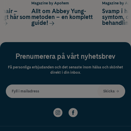
m
Magazine by Apohem
Magazine by A
s hair –
Allt om Abbey Yung-
Svamp i hå
nsigt hår som
metoden – en komplett
symtom, or
s
guide!
behandlin
Prenumerera på vårt nyhetsbrev
Få personliga erbjudanden och det senaste inom hälsa och skönhet
direkt i din inbox.
Fyll i mailadress
Skicka