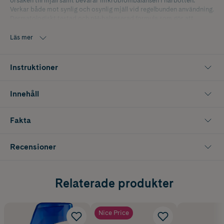
orsaken till mjäll samt bevarar mikrobiombalansen i hårbotten.
Verkar både mot synlig och osynlig mjäll vid regelbunden användning.
Dermatologiskt testad och pH-balanserad formula som gör att
hårbotten och håret känns rent och fräscht.
Läs mer
Instruktioner
Innehåll
Fakta
Recensioner
Relaterade produkter
Nice Price