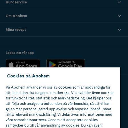
Kundservice
Om Apohem
Mina recept
Ladda ner vår app
Cookies på Apohem
På Apohem använder vi oss av cookies som är nödvändiga för
Apotek med tillstånd
att hemsidan ska fungera som den ska. Vi använder även cookies
av Läkemedelsverket
för funktionalitet, statistik och marknadsföring. Det hjälper oss
att följa och analysera beteenden på vår hemsida, så att vi kan
ge en mer personaliserad upplevelse och anpassa innehåll samt
rikta relevant marknadsföring. Vi delar även informationen med
våra samarbetspartners. Genom att acceptera cookies
samtycker du till vår användning av cookies. Du kan även
2024