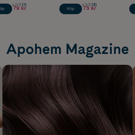
4.0/5
(1)
4.3/5
(3)
79 kr
73 kr
öp
Köp
Apohem Magazine