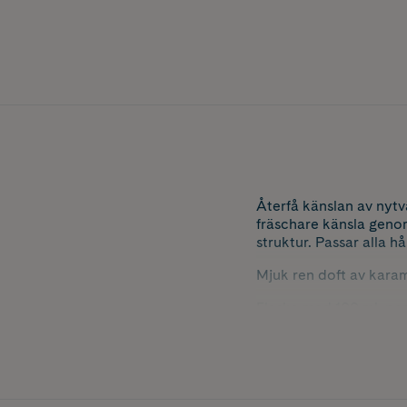
Återfå känslan av nyt
fräschare känsla genom
struktur. Passar alla hå
Mjuk ren doft av karame
Flaska med 100 ml, per