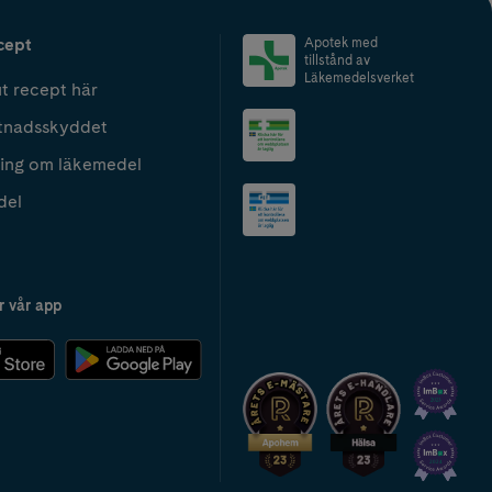
cept
Apotek med
tillstånd av
Läkemedelsverket
t recept här
tnadsskyddet
ing om läkemedel
del
r vår app
2024