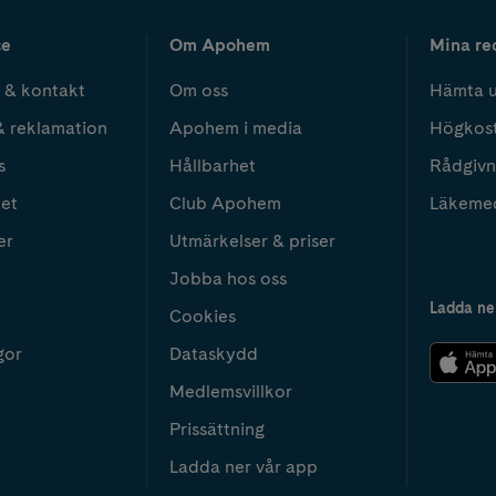
ce
Om Apohem
Mina re
 & kontakt
Om oss
Hämta u
& reklamation
Apohem i media
Högkos
s
Hållbarhet
Rådgivn
het
Club Apohem
Läkeme
er
Utmärkelser & priser
Jobba hos oss
Ladda ne
Cookies
gor
Dataskydd
Medlemsvillkor
Prissättning
Ladda ner vår app