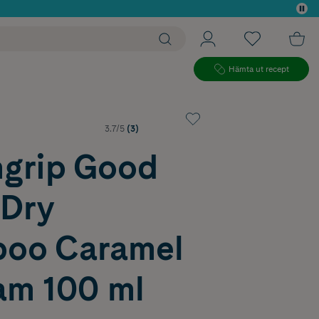
 köp*
Hämta ut recept
3.7/5
(3)
grip Good
 Dry
oo Caramel
am 100 ml