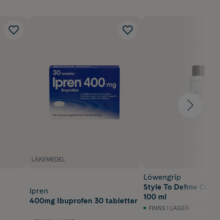
LÄKEMEDEL
Löwengrip
Style To Define Cre
Ipren
100 ml
400mg Ibuprofen 30 tabletter
FINNS I LAGER