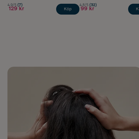
4.9/5
(7)
4.8/5
(32)
129 kr
99 kr
Köp
K