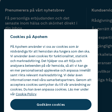
Prenumerera på vårt nyhetsbrev
Kundservi
Få personliga erbjudanden och det
Rådgivning
senaste inom hälsa och skönhet direkt i
din inbox.
Ångerrätt 
Cookies på Apohem
Vår experti
Fyll i mailadress
Skicka
Tillgänglig
På Apohem använder vi oss av cookies som är
nödvändiga för att hemsidan ska fungera som den ska.
Återkallels
Vi använder även cookies för funktionalitet, statistik
och marknadsföring. Det hjälper oss att följa och
Leveranser
analysera beteenden på vår hemsida, så att vi kan ge
en mer personaliserad upplevelse och anpassa innehåll
Köpvillkor
samt rikta relevant marknadsföring. Vi delar även
Vanliga frå
informationen med våra samarbetspartners. Genom att
acceptera cookies samtycker du till vår användning av
cookies. Du kan även anpassa cookies. Läs mer under
vår
Cookie Policy
Godkänn cookies