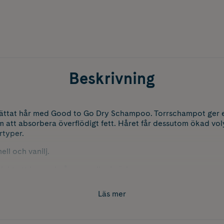
Beskrivning
vättat hår med Good to Go Dry Schampoo. Torrschampot ger
 att absorbera överflödigt fett. Håret får dessutom ökad vo
rtyper.
ll och vanilj.
fekt att ha med på resan eller i väskan.
Läs mer