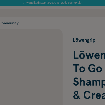
Använd kod: SOMMAR20 för 20% över 649kr
Årets Butik 2025 inom Skönhet
 frakt
✓ Rådgivning från farmaceuter & hudterapeuter
✓ Poäng på alla
Community
Löwengrip
Löwen
To Go
Shamp
& Cre