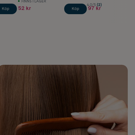
FINNS I LAGER
4.0/5
(2)
52 kr
97 kr
Köp
Köp