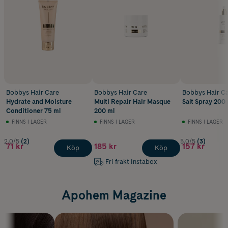
Bobbys Hair Care
Bobbys Hair Care
Bobbys Hair C
Hydrate and Moisture
Multi Repair Hair Masque
Salt Spray 200 
Conditioner 75 ml
200 ml
FINNS I LAGER
FINNS I LAGER
FINNS I LAGER
2.0/5
(2)
5.0/5
(3)
71 kr
185 kr
157 kr
Köp
Köp
Fri frakt Instabox
Apohem Magazine