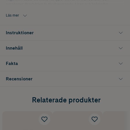
parabener. Produkten är färgbevarande. Liten och behändig
reseförpackning om 100 ml.
Läs mer
Instruktioner
Innehåll
Fakta
Recensioner
Relaterade produkter