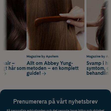
m
Magazine by Apohem
Magazine by A
s hair –
Allt om Abbey Yung-
Svamp i hå
nsigt hår som
metoden – en komplett
symtom, or
s
guide!
behandlin
Prenumerera på vårt nyhetsbrev
Få personliga erbjudanden och det senaste inom hälsa och skönhet