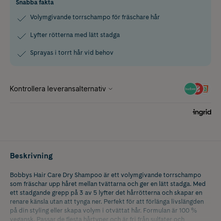
Snabba fakta
Volymgivande torrschampo för fräschare hår
Lyfter rötterna med lätt stadga
Sprayas i torrt hår vid behov
Beskrivning
Bobbys Hair Care Dry Shampoo är ett volymgivande torrschampo
som fräschar upp håret mellan tvättarna och ger en lätt stadga. Med
ett stadgande grepp på 3 av 5 lyfter det hårrötterna och skapar en
renare känsla utan att tynga ner. Perfekt för att förlänga livslängden
på din styling eller skapa volym i otvättat hår. Formulan är 100 %
vegansk. Passar de flesta hårtyper och är fri från sulfater och