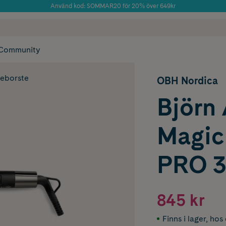
Använd kod: SOMMAR20 för 20% över 649kr
Årets Butik 2025 inom Skönhet
 frakt
✓ Rådgivning från farmaceuter & hudterapeuter
✓ Poäng på alla
Community
eborste
OBH Nordica
Björn
Magic 
PRO 
845 kr
Finns i lager
,
hos 