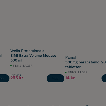
Wella Professionals
l
EIMI Extra Volume Mousse
Pamol
300 ml
500mg paracetamol 20
FINNS I LAGER
tabletter
FINNS I LAGER
5.0/5
(1)
235 kr
14 kr
öp
Köp