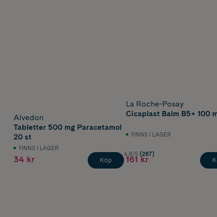
La Roche-Posay
Cicaplast Balm B5+ 100 m
Alvedon
Tabletter 500 mg Paracetamol
FINNS I LAGER
20 st
FINNS I LAGER
4.8/5
(267)
34 kr
161 kr
Köp
K