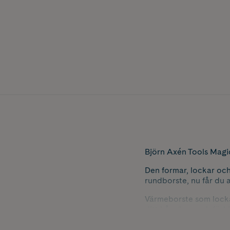
Björn Axén Tools Magic
Den formar, lockar och
rundborste, nu får du a
Värmeborste som lockar
ditt hår glans och för
slitage på håret. Magi
skulle råka glömma di