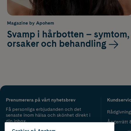
Magazine by Apohem
Svamp i hårbotten – symtom,
orsaker och behandling
Prenumerera på vårt nyhetsbrev
Kundservi
Få personliga erbjudanden och det
Rådgivning
senaste inom hälsa och skönhet direkt i
din inbox.
Ångerrätt 
Cookies på Apohem