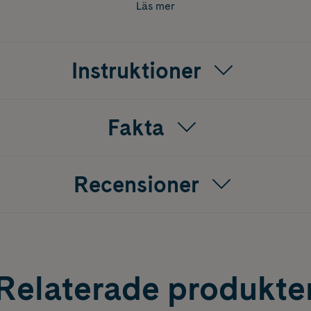
Läs mer
de sladd för full flexibilitet
Instruktioner
ng efter 30 minuter
C / 170°C
Fakta
Recensioner
Relaterade produkte