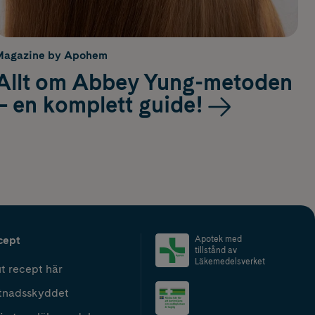
Magazine by Apohem
Allt om Abbey Yung-metoden
– en komplett guide!
cept
Apotek med
tillstånd av
Läkemedelsverket
t recept här
tnadsskyddet