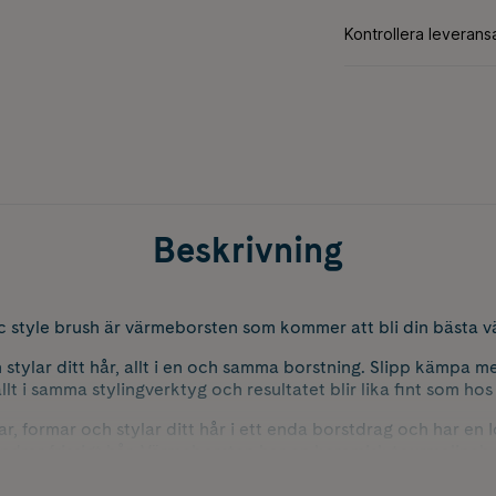
Beskrivning
 style brush är värmeborsten som kommer att bli din bästa v
 stylar ditt hår, allt i en och samma borstning. Slipp kämpa 
llt i samma stylingverktyg och resultatet blir lika fint som hos 
, formar och stylar ditt hår i ett enda borstdrag och har en 
hindrar frissigt hår. Värmeborsten har en keramisk tourmaline
c style brush har två värmelägen, automatisk avstängning eft
n värmeborste på och med den tre meter långa sladden kan du 