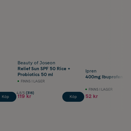
Beauty of Joseon
Relief Sun SPF 50 Rice +
Ipren
Probiotics 50 ml
400mg Ibuprofen 30 
FINNS I LAGER
FINNS I LAGER
4.8/5
(316)
119 kr
52 kr
Köp
Köp