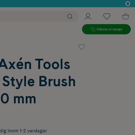
 köp*
Hämta ut recept
 Axén Tools
Style Brush
30 mm
dig inom 1-2 vardagar