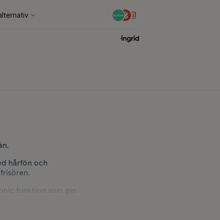
än.
med hårfön och
frisören.
Ionic funktion som ger
beläggning som minskar
er 30 minuter om du
styla ditt hår