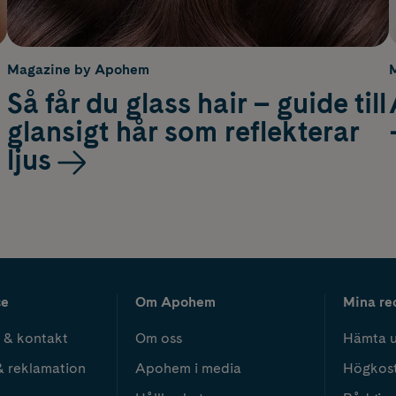
Magazine by Apohem
Så får du glass hair – guide till
glansigt hår som reflekterar
ljus
ce
Om Apohem
Mina re
 & kontakt
Om oss
Hämta u
& reklamation
Apohem i media
Högkos