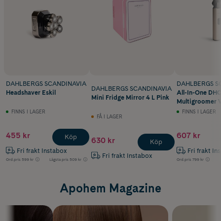
DAHLBERGS SCANDINAVIA
DAHLBERGS S
DAHLBERGS SCANDINAVIA
Headshaver Eskil
All-In-One DH
Mini Fridge Mirror 4 L Pink
Multigroomer V
FINNS I LAGER
FINNS I LAGER
FÅ I LAGER
455 kr
607 kr
Köp
630 kr
Köp
Fri frakt Instabox
Fri frakt In
Fri frakt Instabox
Ord.pris
599 kr
Lägsta pris
509 kr
Ord.pris
799 kr
Apohem Magazine