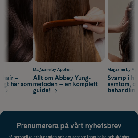
m
Magazine by Apohem
Magazine by A
s hair –
Allt om Abbey Yung-
Svamp i hå
nsigt hår som
metoden – en komplett
symtom, or
s
guide!
behandlin
Prenumerera på vårt nyhetsbrev
Få personliga erbjudanden och det senaste inom hälsa och skönhet