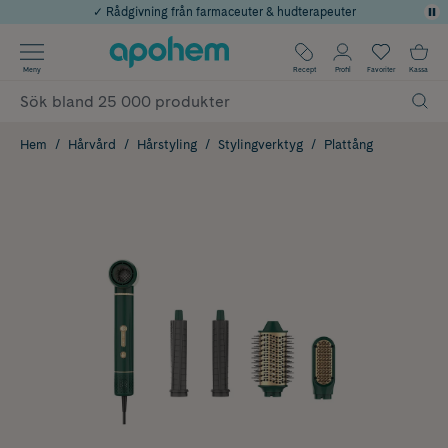
✓ Rådgivning från farmaceuter & hudterapeuter
Använd kod: SOMMAR20 för 20% över 649kr
Årets Butik 2025 inom Skönhet
✓ Fri frakt
Meny
Recept
Profil
Favoriter
Kassa
✓ Poäng på alla köp*
Hem
Hårvård
Hårstyling
Stylingverktyg
Plattång