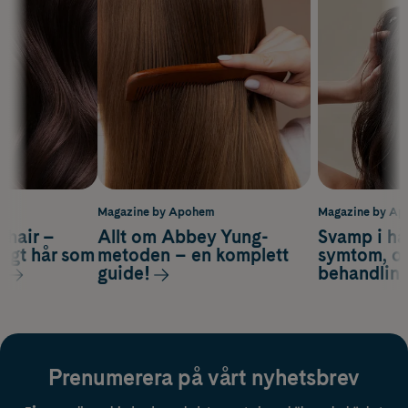
m
Magazine by Apohem
Magazine by A
s hair –
Allt om Abbey Yung-
Svamp i hå
nsigt hår som
metoden – en komplett
symtom, or
s
guide!
behandlin
Prenumerera på vårt nyhetsbrev