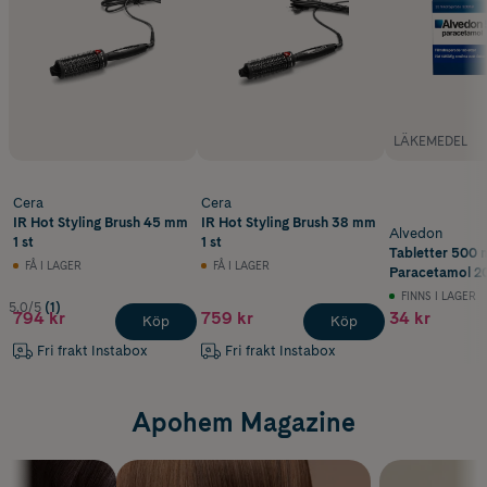
LÄKEMEDEL
Cera
Cera
IR Hot Styling Brush 45 mm
IR Hot Styling Brush 38 mm
Alvedon
1 st
1 st
Tabletter 500 
FÅ I LAGER
FÅ I LAGER
Paracetamol 20
FINNS I LAGER
5.0/5
(1)
794 kr
759 kr
34 kr
Köp
Köp
Fri frakt Instabox
Fri frakt Instabox
Apohem Magazine