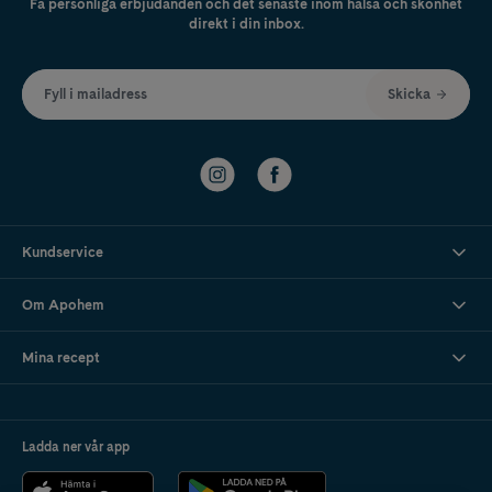
Få personliga erbjudanden och det senaste inom hälsa och skönhet
direkt i din inbox.
Fyll i mailadress
Skicka
Kundservice
Om Apohem
Mina recept
Ladda ner vår app