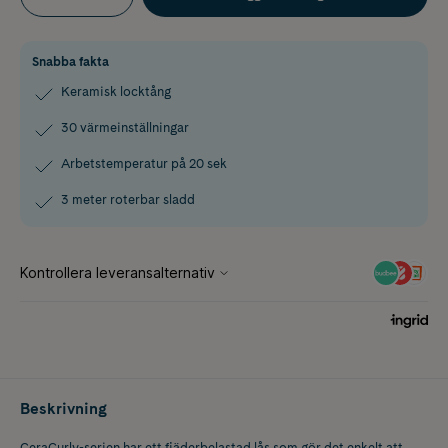
Snabba fakta
Keramisk locktång
30 värmeinställningar
Arbetstemperatur på 20 sek
3 meter roterbar sladd
Beskrivning
CeraCurly-serien har ett fjäderbelastad lås som gör det enkelt att