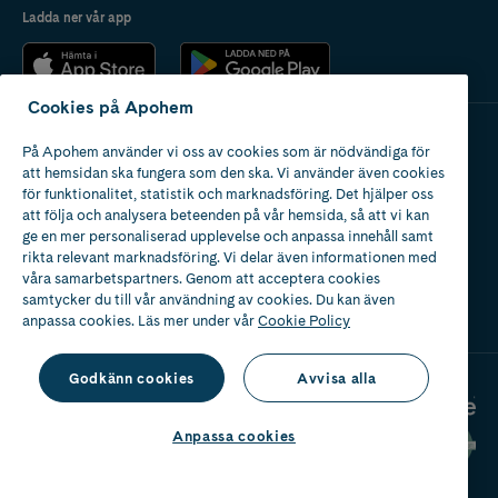
Ladda ner vår app
Cookies på Apohem
På Apohem använder vi oss av cookies som är nödvändiga för
Apotek med tillstånd
att hemsidan ska fungera som den ska. Vi använder även cookies
av Läkemedelsverket
för funktionalitet, statistik och marknadsföring. Det hjälper oss
att följa och analysera beteenden på vår hemsida, så att vi kan
ge en mer personaliserad upplevelse och anpassa innehåll samt
rikta relevant marknadsföring. Vi delar även informationen med
våra samarbetspartners. Genom att acceptera cookies
samtycker du till vår användning av cookies. Du kan även
2024
anpassa cookies. Läs mer under vår
Cookie Policy
Godkänn cookies
Avvisa alla
Anpassa cookies