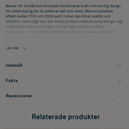
Beurer HC 40 Hårtork Kompakt kombinerar kraft och smidig design
för enkel styling när du behöver det som mest. Med en justerbar
effekt mellan 1700 och 2000 watt torkar den håret snabbt och
effektivt, samtidigt som det smala professionella munstycket ger dig
exakt kontroll över stylingen. Du kan välja mellan tre olika
temperatur- och luftflödesinställningar för att anpassa torkningen
efter din hårtyp. Ett kalluftsläge finns också för att fixera frisyren och
ge extra glans. Överhettningsskyddet gör användningen säker, och
det avtagbara filtret förenklar rengöringen. För praktisk förvaring
Läs mer
medföljer både en upphängningsögla och en förvaringspåse – perfekt
för både hemma och på resan. Professionella resultat, när och var du
vill.
Innehåll
Fakta
Recensioner
Relaterade produkter