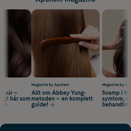
m
Magazine by Apohem
Magazine by A
s hair –
Allt om Abbey Yung-
Svamp i hå
nsigt hår som
metoden – en komplett
symtom, or
s
guide!
behandlin