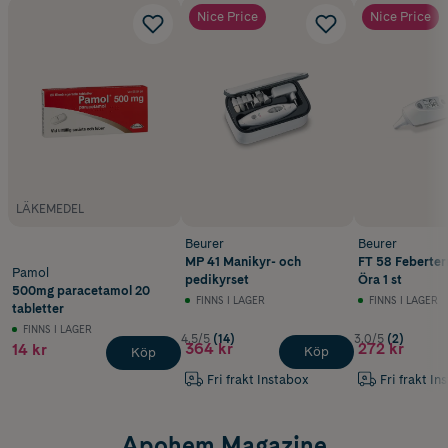
Nice Price
Nice Price
LÄKEMEDEL
Beurer
Beurer
MP 41 Manikyr- och
FT 58 Feberte
Pamol
pedikyrset
Öra 1 st
500mg paracetamol 20
FINNS I LAGER
FINNS I LAGER
tabletter
FINNS I LAGER
4.5/5
(14)
3.0/5
(2)
364 kr
272 kr
14 kr
Köp
Köp
Fri frakt Instabox
Fri frakt In
Apohem Magazine