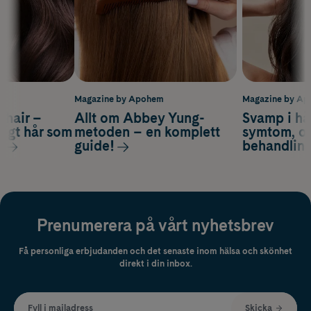
m
Magazine by Apohem
Magazine by A
s hair –
Allt om Abbey Yung-
Svamp i hå
nsigt hår som
metoden – en komplett
symtom, or
s
guide!
behandlin
Prenumerera på vårt nyhetsbrev
Få personliga erbjudanden och det senaste inom hälsa och skönhet
direkt i din inbox.
Fyll i mailadress
Skicka