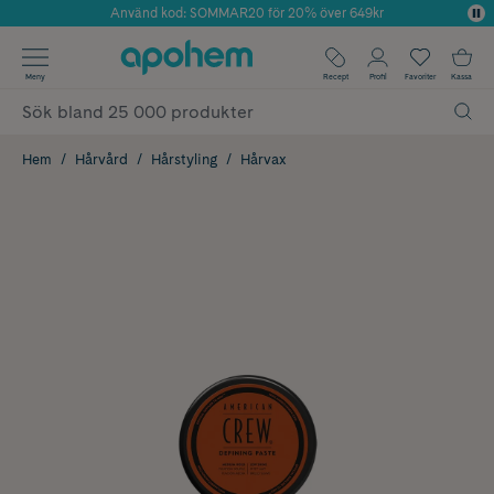
Använd kod: SOMMAR20 för 20% över 649kr
Årets Butik 2025 inom Skönhet
✓ Fri frakt
Meny
Recept
Profil
Favoriter
Kassa
✓ Rådgivning från farmaceuter & hudterapeuter
✓ Poäng på alla köp*
Hem
Hårvård
Hårstyling
Hårvax