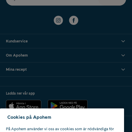
Kundservice
Om Apohem
Mina recept
Ladda ner vår app
Cookies på Apohem
På Apohem använder vi oss av cookies som är nödvändiga för
Apotek med tillstånd