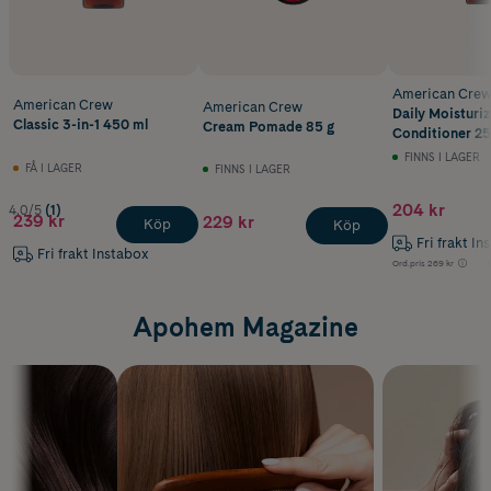
American Cre
American Crew
American Crew
Daily Moisturiz
Classic 3-in-1 450 ml
Cream Pomade 85 g
Conditioner 25
FINNS I LAGER
FÅ I LAGER
FINNS I LAGER
204 kr
4.0/5
(1)
239 kr
229 kr
Köp
Köp
Fri frakt In
Fri frakt Instabox
Ord.pris
269 kr
Apohem Magazine