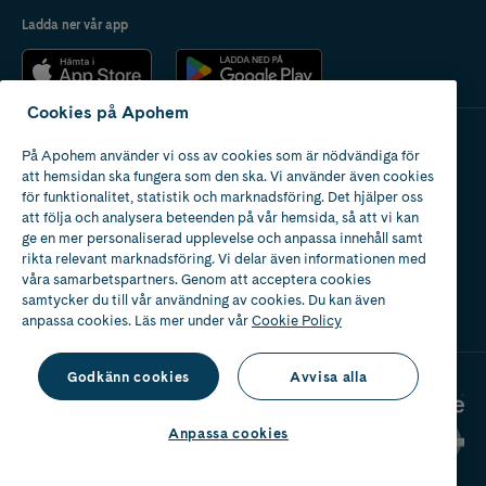
Ladda ner vår app
Cookies på Apohem
På Apohem använder vi oss av cookies som är nödvändiga för
Apotek med tillstånd
att hemsidan ska fungera som den ska. Vi använder även cookies
av Läkemedelsverket
för funktionalitet, statistik och marknadsföring. Det hjälper oss
att följa och analysera beteenden på vår hemsida, så att vi kan
ge en mer personaliserad upplevelse och anpassa innehåll samt
rikta relevant marknadsföring. Vi delar även informationen med
våra samarbetspartners. Genom att acceptera cookies
samtycker du till vår användning av cookies. Du kan även
2024
anpassa cookies. Läs mer under vår
Cookie Policy
Godkänn cookies
Avvisa alla
Anpassa cookies