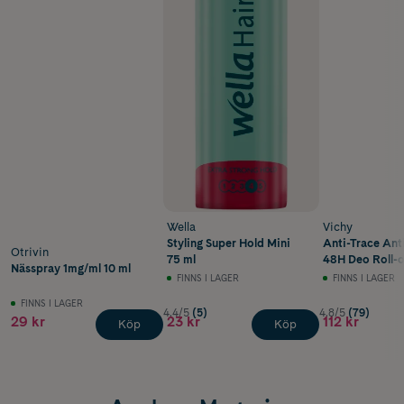
Wella
Vichy
Styling Super Hold Mini
Anti-Trace Ant
Otrivin
75 ml
48H Deo Roll-o
Nässpray 1mg/ml 10 ml
FINNS I LAGER
FINNS I LAGER
FINNS I LAGER
4.4/5
(5)
4.8/5
(79)
29 kr
23 kr
112 kr
Köp
Köp