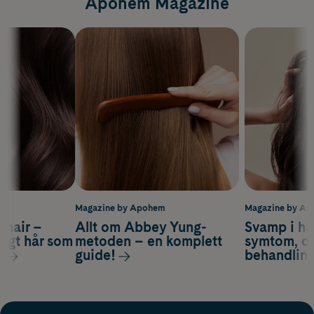
Apohem Magazine
m
Magazine by Apohem
Magazine by A
s hair –
Allt om Abbey Yung-
Svamp i hå
nsigt hår som
metoden – en komplett
symtom, or
s
guide!
behandlin