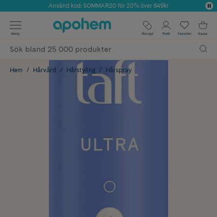
Använd kod: SOMMAR20 för 20% över 649kr
Årets Butik 2025 inom Skönhet
✓ Fri frakt
Meny
Recept
Profil
Favoriter
Kassa
✓ Rådgivning från farmaceuter & hudterapeuter
✓ Poäng på alla köp*
Hem
Hårvård
Hårstyling
Hårspray