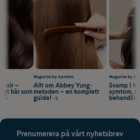
m
Magazine by Apohem
Magazine by A
s hair –
Allt om Abbey Yung-
Svamp i hå
nsigt hår som
metoden – en komplett
symtom, or
s
guide!
behandlin
Prenumerera på vårt nyhetsbrev