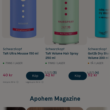
Schwarzkopf
Schwarzkopf
Schwarzkopf
Taft Ultra Mousse 150 ml
Taft Volume Hair Spray
Got2b Dry Sh
250 ml
Volume 200 ml
FINNS I LAGER
FINNS I LAGER
FÅ I LAGER
5.0/5
(3)
4.8/5
(4)
40 kr
42 kr
52 kr
Köp
Köp
Ord.pris
53 kr
Lägsta pris
52 kr
Apohem Magazine