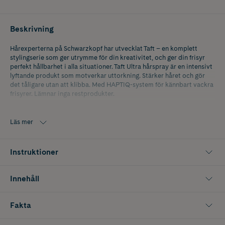
Beskrivning
Hårexperterna på Schwarzkopf har utvecklat Taft – en komplett
stylingserie som ger utrymme för din kreativitet, och ger din frisyr
perfekt hållbarhet i alla situationer. Taft Ultra hårspray är en intensivt
lyftande produkt som motverkar uttorkning. Stärker håret och gör
det tåligare utan att klibba. Med HAPTIQ-system för kännbart vackra
frisyrer. Lämnar inga restprodukter.
Stadga 4/5. Silikonfri formula. Passar alla hårtyper.
Läs mer
Instruktioner
Innehåll
Fakta