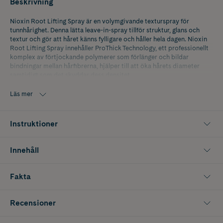
Beskrivning
Nioxin Root Lifting Spray är en volymgivande texturspray för
tunnhårighet. Denna lätta leave-in-spray tillför struktur, glans och
textur och gör att håret känns fylligare och håller hela dagen. Nioxin
Root Lifting Spray innehåller ProThick Technology, ett professionellt
komplex av förtjockande polymerer som förlänger och bildar
bindningar mellan hårfibrerna, hjälper till att öka hårets diameter
samtidigt som det skyddar dess densitet.
Ny look, samma fantastiska formula. Nioxin Root Lifting Spray är den
Läs mer
nya titeln på den tidigare Nioxin Thickening Spray.
Instruktioner
Innehåll
Fakta
Recensioner