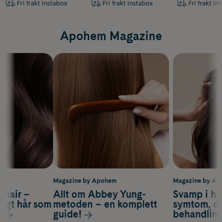
Fri frakt Instabox
Fri frakt Instabox
Fri frakt In
Apohem Magazine
m
Magazine by Apohem
Magazine by A
s hair –
Allt om Abbey Yung-
Svamp i hå
nsigt hår som
metoden – en komplett
symtom, or
s
guide!
behandlin