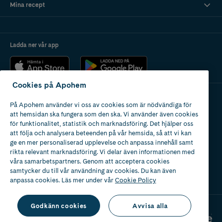
Mina recept
Ladda ner vår app
Cookies på Apohem
På Apohem använder vi oss av cookies som är nödvändiga för
Apotek med tillstånd
att hemsidan ska fungera som den ska. Vi använder även cookies
av Läkemedelsverket
för funktionalitet, statistik och marknadsföring. Det hjälper oss
att följa och analysera beteenden på vår hemsida, så att vi kan
ge en mer personaliserad upplevelse och anpassa innehåll samt
rikta relevant marknadsföring. Vi delar även informationen med
våra samarbetspartners. Genom att acceptera cookies
samtycker du till vår användning av cookies. Du kan även
2024
anpassa cookies. Läs mer under vår
Cookie Policy
Godkänn cookies
Avvisa alla