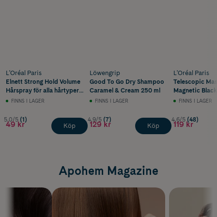
L'Oréal Paris
Löwengrip
L'Oréal Paris
Elnett Strong Hold Volume
Good To Go Dry Shampoo
Telescopic Ma
Hårspray för alla hårtyper
Caramel & Cream 250 ml
Magnetic Black
200 ml
FINNS I LAGER
FINNS I LAGER
FINNS I LAGER
5.0/5
(1)
4.9/5
(7)
4.6/5
(48)
49 kr
129 kr
119 kr
Köp
Köp
Apohem Magazine