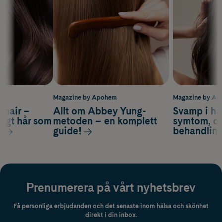
m
Magazine by Apohem
Magazine by A
s hair –
Allt om Abbey Yung-
Svamp i hå
nsigt hår som
metoden – en komplett
symtom, or
s
guide!
behandlin
Prenumerera på vårt nyhetsbrev
Få personliga erbjudanden och det senaste inom hälsa och skönhet
direkt i din inbox.