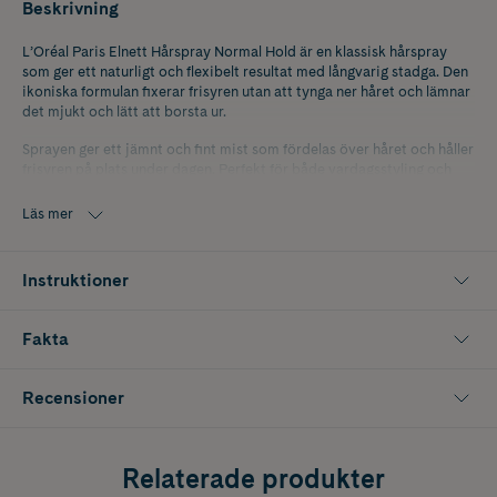
Beskrivning
L’Oréal Paris Elnett Hårspray Normal Hold är en klassisk hårspray
som ger ett naturligt och flexibelt resultat med långvarig stadga. Den
ikoniska formulan fixerar frisyren utan att tynga ner håret och lämnar
det mjukt och lätt att borsta ur.
Sprayen ger ett jämnt och fint mist som fördelas över håret och håller
frisyren på plats under dagen. Perfekt för både vardagsstyling och
festligare tillfällen där du vill ha en frisyr som känns naturlig men
samtidigt håller formen.
Läs mer
Innehåller 200 ml.
Instruktioner
Fakta
Recensioner
Relaterade produkter