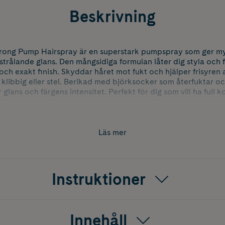
Beskrivning
rong Pump Hairspray är en superstark pumpspray som ger my
 strålande glans. Den mångsidiga formulan låter dig styla oc
 och exakt finish. Skyddar håret mot fukt och hjälper frisyren a
i klibbig eller stel. Berikad med björksocker som återfuktar o
lans och färgens intensitet. Perfekt för dig som vill ha full k
Läs mer
Instruktioner
Innehåll