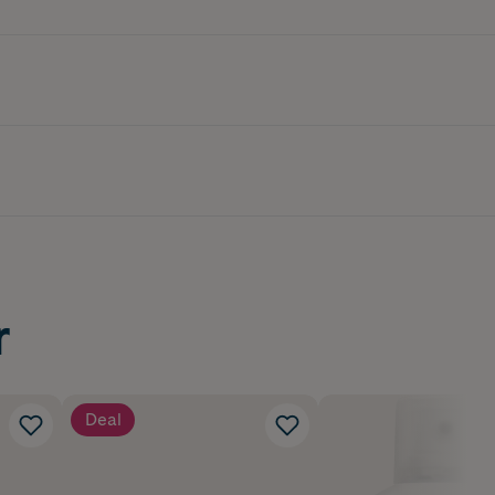
r
Deal