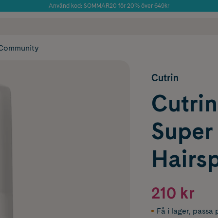
Använd kod: SOMMAR20 för 20% över 649kr
Årets Butik 2025 inom Skönhet
 frakt
✓ Rådgivning från farmaceuter & hudterapeuter
✓ Poäng på alla
Community
Cutrin
Cutri
Super
Hairs
210 kr
Få i lager
,
passa p