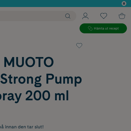
 köp*
Hämta ut recept
n MUOTO
 Strong Pump
pray 200 ml
å innan den tar slut!