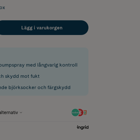
box
Lägg i varukorgen
pumpspray med långvarig kontroll
ch skydd mot fukt
nde björksocker och färgskydd