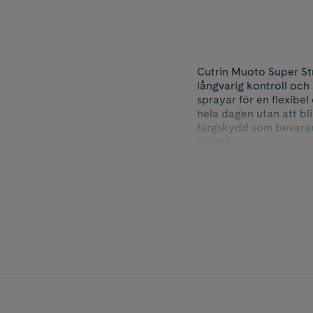
Cutrin Muoto Super St
långvarig kontroll och
sprayar för en flexibel
hela dagen utan att bl
färgskydd som bevarar g
styling.
Innehåller 200 ml