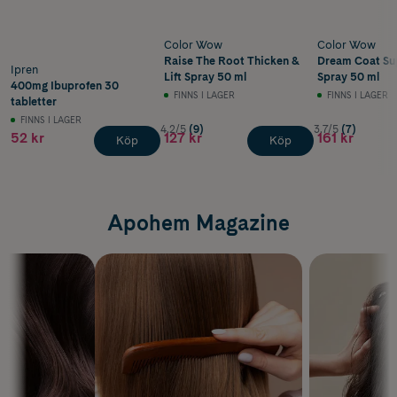
Color Wow
Color Wow
Raise The Root Thicken &
Dream Coat Su
Ipren
Lift Spray 50 ml
Spray 50 ml
400mg Ibuprofen 30
FINNS I LAGER
FINNS I LAGER
tabletter
FINNS I LAGER
4.2/5
(9)
3.7/5
(7)
52 kr
127 kr
161 kr
Köp
Köp
Apohem Magazine