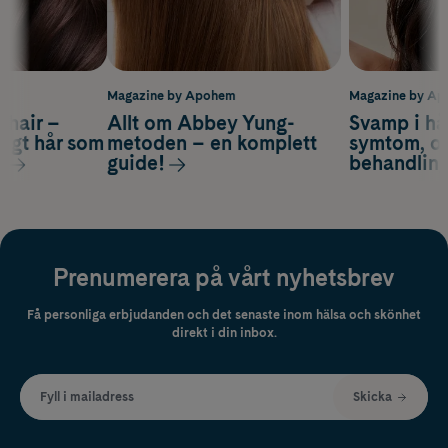
m
Magazine by Apohem
Magazine by A
s hair –
Allt om Abbey Yung-
Svamp i hå
nsigt hår som
metoden – en komplett
symtom, or
s
guide!
behandlin
Prenumerera på vårt nyhetsbrev
Få personliga erbjudanden och det senaste inom hälsa och skönhet
direkt i din inbox.
Fyll i mailadress
Skicka