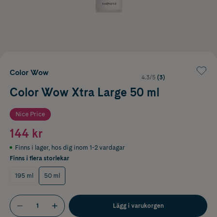
Color Wow
4.3/5
(3)
Color Wow Xtra Large 50 ml
Nice Price
144 kr
Finns i lager
,
hos dig inom 1-2 vardagar
Finns i flera storlekar
195 ml
50 ml
Lägg i varukorgen