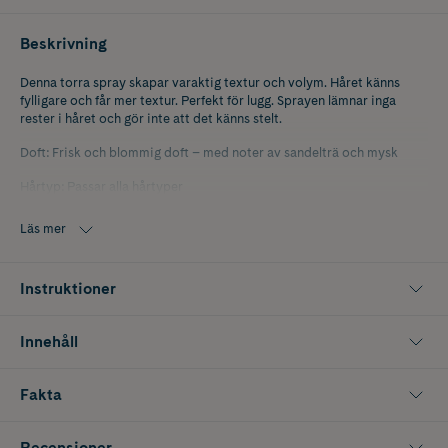
Beskrivning
Denna torra spray skapar varaktig textur och volym. Håret känns
fylligare och får mer textur. Perfekt för lugg. Sprayen lämnar inga
rester i håret och gör inte att det känns stelt.
Doft: Frisk och blommig doft – med noter av sandelträ och mysk
Hårtyp: Passar alla hårtyper
Dermatologiskt testad och vegansk
Läs mer
Instruktioner
Innehåll
Fakta
Recensioner