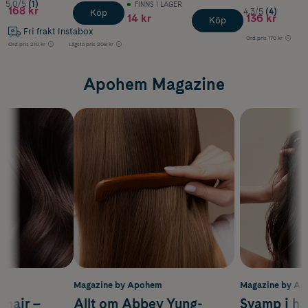
5.0/5
(1)
FINNS I LAGER
168 kr
4.3/5
(4)
Köp
14 kr
136 kr
Köp
Fri frakt Instabox
Ord.pris
170 kr
Ord.pris
210 kr
Lägsta pris
208 kr
Apohem Magazine
m
Magazine by Apohem
Magazine by A
s hair –
Allt om Abbey Yung-
Svamp i hå