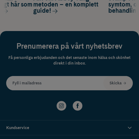
nsigt hår som
metoden – en komplett
symtom, or
s
guide!
behandlin
Prenumerera på vårt nyhetsbrev
Få personliga erbjudanden och det senaste inom hälsa och skönhet
direkt i din inbox.
Fyll i mailadress
Skicka
Kundservice