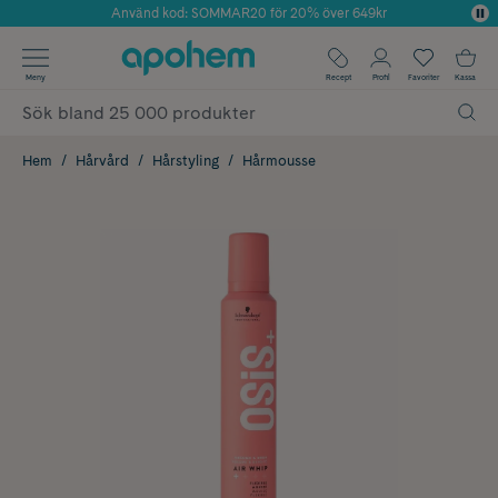
Använd kod: SOMMAR20 för 20% över 649kr
Årets Butik 2025 inom Skönhet
✓ Fri frakt
Meny
Recept
Profil
Favoriter
Kassa
✓ Rådgivning från farmaceuter & hudterapeuter
✓ Poäng på alla köp*
Hem
Hårvård
Hårstyling
Hårmousse