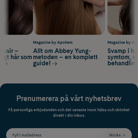
m
Magazine by Apohem
Magazine by A
s hair –
Allt om Abbey Yung-
Svamp i hå
nsigt hår som
metoden – en komplett
symtom, or
s
guide!
behandlin
Prenumerera på vårt nyhetsbrev
Få personliga erbjudanden och det senaste inom hälsa och skönhet
direkt i din inbox.
Fyll i mailadress
Skicka