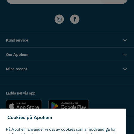
Kundservice
Om Apohem
Mina recept
Ladda ner vår app
Cookies på Apohem
På Apohem använder vi oss av cookies som är nödvändiga för
Apotek med tillstånd