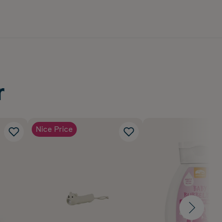
r
Nice Price