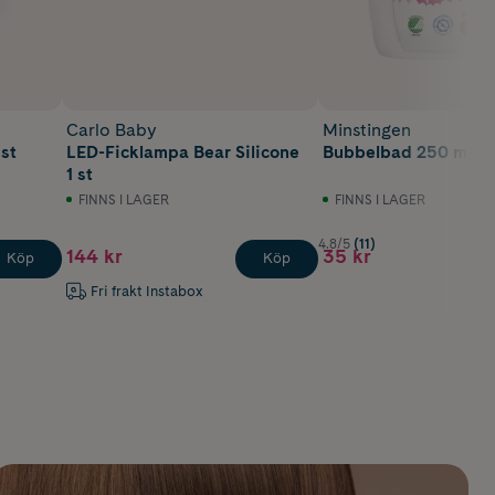
Carlo Baby
Minstingen
 st
LED-Ficklampa Bear Silicone
Bubbelbad 250 ml
1 st
FINNS I LAGER
FINNS I LAGER
4.8/5
(11)
144 kr
35 kr
Köp
Köp
Fri frakt Instabox