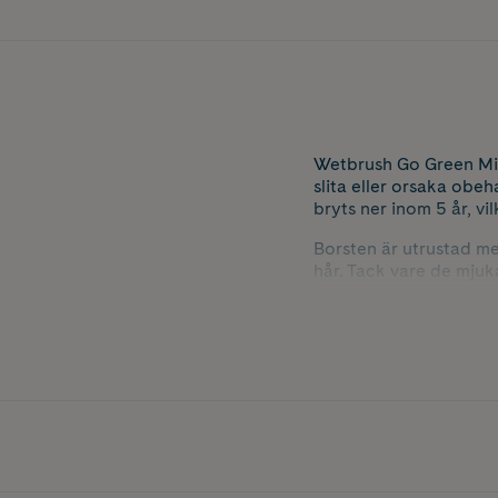
Wetbrush Go Green Mini
slita eller orsaka obeh
bryts ner inom 5 år, vil
Borsten är utrustad me
hår. Tack vare de mjuk
håret minimeras. Wetb
på peruker och löshår.
Den kompakta storleke
av håret under dagen.
Innehåller 1 st.