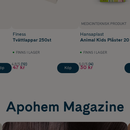
MEDICINTEKNISK PRODUKT
Finess
Hansaplast
Tvättlappar 250st
Animal Kids Plåster 20
FINNS I LAGER
FINNS I LAGER
4.8/5
(12)
5.0/5
(4)
47 kr
30 kr
öp
Köp
Apohem Magazine