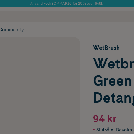
Använd kod: SOMMAR20 för 20% över 649kr
Årets Butik 2025 inom Skönhet
 frakt
✓ Rådgivning från farmaceuter & hudterapeuter
✓ Poäng på alla
Community
WetBrush
Wetbr
Green
Detan
94 kr
Slutsåld. Bevaka s