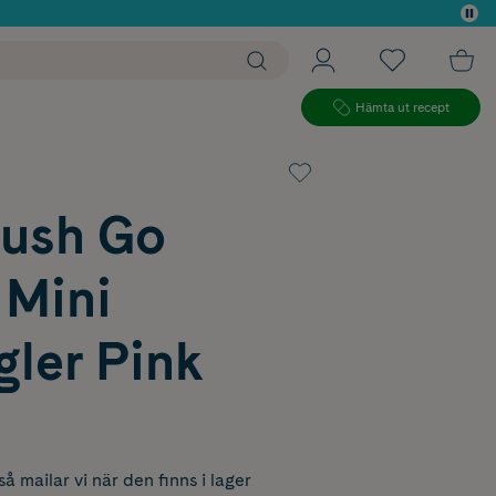
 köp*
Hämta ut recept
ush Go
 Mini
gler Pink
å mailar vi när den finns i lager