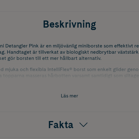
Beskrivning
 Detangler Pink är en miljövänlig miniborste som effektivt re
ag. Handtaget är tillverkat av biologiskt nedbrytbar växtstärk
ket gör borsten till ett mer hållbart alternativ.
d mjuka och flexibla IntelliFlex® borst som enkelt glider gen
a topparna masseras hårbotten varsamt samtidigt som slitage
rush Go Green Mini Detangler Pink passar alla hårtyper och f
Läs mer
n gör den perfekt för barn eller att ha med i handväskan för
Fakta