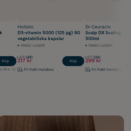
Holistic
Dr Ceuracle
nk
D3-vitamin 5000 (125 µg) 90
Scalp DX Scaling Sc
vegetabiliska kapslar
500ml
FINNS I LAGER
FINNS I LAGER
4.9/5
(45)
4.8/5
(24)
217 kr
299 kr
Köp
Köp
Fri frakt Instabox
Fri frakt Instabox
is
98 kr