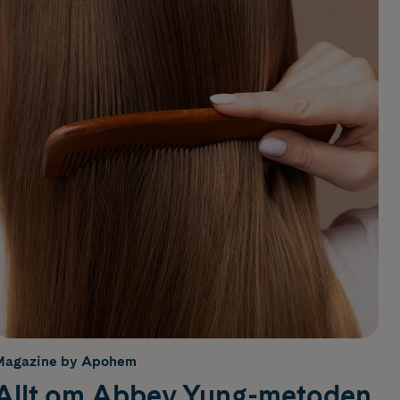
Magazine by Apohem
Allt om Abbey Yung-metoden