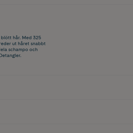
 blött hår. Med 325
 reder ut håret snabbt
ördela schampo och
Detangler.