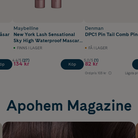
Maybelline
Denman
åsar
New York Lash Sensational
DPC1 Pin Tail Comb Pi
Sky High Waterproof Mascara
Very Black
FINNS I LAGER
FÅ I LAGER
4.4/5
(27)
5.0/5
(1)
134 kr
82 kr
öp
Köp
Ord.pris
103 kr
Lägsta pr
Apohem Magazine