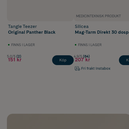
MEDICINTEKNISK PRODUKT
Tangle Teezer
Silicea
Original Panther Black
Mag-Tarm Direkt 30 dosp
FINNS I LAGER
FINNS I LAGER
5.0/5
(2)
4.9/5
(64)
151 kr
207 kr
Köp
K
Fri frakt Instabox