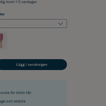
dig inom 1-2 vardagar
ter
Lägg i varukorgen
orste för blött hår
tage och smärta