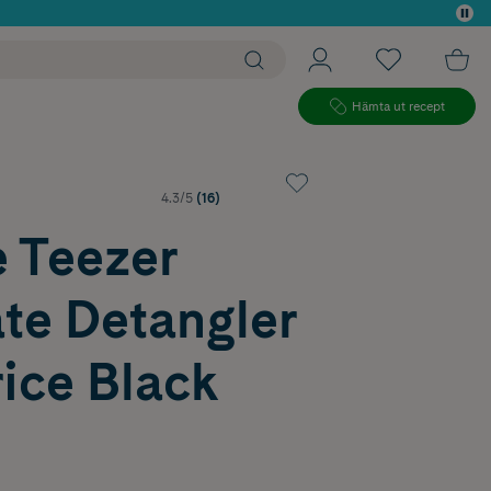
 köp*
Hämta ut recept
4.3/5
(16)
e Teezer
te Detangler
ice Black