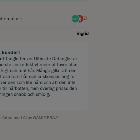
a kunder?
tt Tangle Teezer Ultimate Detangler är
borste som effektivt reder ut tovor utan
lockigt och tunt hår. Många gillar att den
tt och torrt hår och är skonsam nog för
ver den som lite hård och att den inte
r till hårbotten, men överlag prisas den
tningen snabb och smidig.
fattat med AI av GAMIFIERA.®