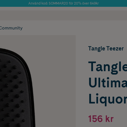
Använd kod: SOMMAR20 för 20% över 649kr
Årets Butik 2025 inom Skönhet
 frakt
✓ Rådgivning från farmaceuter & hudterapeuter
✓ Poäng på alla
Community
Tangle Teezer
Tangl
Ultima
Liquor
156 kr