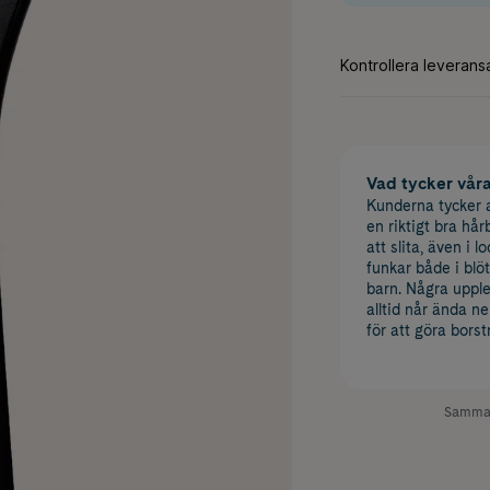
Vad tycker vår
Kunderna tycker a
en riktigt bra hår
att slita, även i 
funkar både i blö
barn. Några upple
alltid når ända ne
för att göra bors
Samman