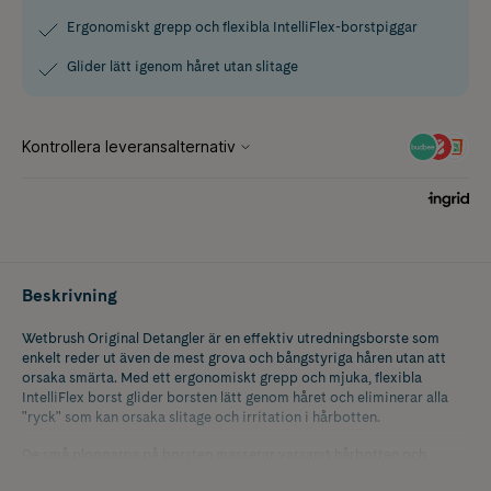
Ergonomiskt grepp och flexibla IntelliFlex-borstpiggar
Glider lätt igenom håret utan slitage
Beskrivning
Wetbrush Original Detangler är en effektiv utredningsborste som
enkelt reder ut även de mest grova och bångstyriga håren utan att
orsaka smärta. Med ett ergonomiskt grepp och mjuka, flexibla
IntelliFlex borst glider borsten lätt genom håret och eliminerar alla
"ryck" som kan orsaka slitage och irritation i hårbotten.
De små plopparna på borsten masserar varsamt hårbotten och
stimulerar blodcirkulationen. Wetbrush Original Detangler passar alla