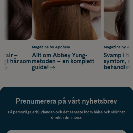
m
Magazine by Apohem
Magazine by A
s hair –
Allt om Abbey Yung-
Svamp i hå
nsigt hår som
metoden – en komplett
symtom, or
s
guide!
behandlin
Prenumerera på vårt nyhetsbrev
Få personliga erbjudanden och det senaste inom hälsa och skönhet
direkt i din inbox.