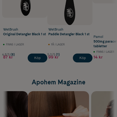
WetBrush
WetBrush
Original Detangler Black 1 st
Paddle Detangler Black 1 st
Pamol
500mg paracet
FINNS I LAGER
FÅ I LAGER
tabletter
FINNS I LAGER
4.8/5
(8)
5.0/5
(1)
87 kr
99 kr
14 kr
Köp
Köp
Apohem Magazine