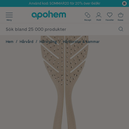
Använd kod: SOMMAR20 för 20% över 649kr
Årets Butik 2025 inom Skönhet
✓ Fri frakt
Meny
Recept
Profil
Favoriter
Kassa
✓ Rådgivning från farmaceuter & hudterapeuter
✓ Poäng på alla köp*
Hem
Hårvård
Hårstyling
Hårborstar & kammar