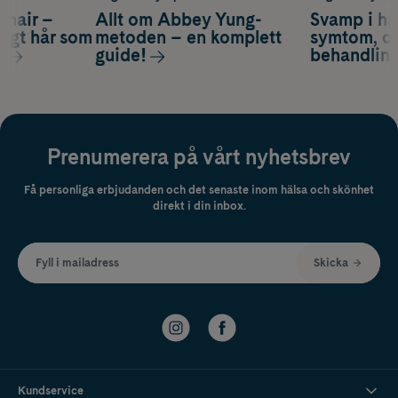
s hair –
Allt om Abbey Yung-
Svamp i hå
nsigt hår som
metoden – en komplett
symtom, or
s
guide!
behandlin
Prenumerera på vårt nyhetsbrev
Få personliga erbjudanden och det senaste inom hälsa och skönhet
direkt i din inbox.
Fyll i mailadress
Skicka
Kundservice