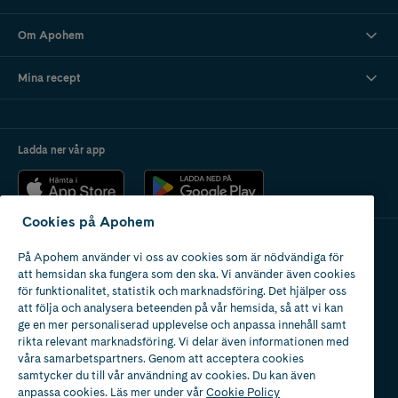
Om Apohem
Mina recept
Ladda ner vår app
Cookies på Apohem
På Apohem använder vi oss av cookies som är nödvändiga för
Apotek med tillstånd
att hemsidan ska fungera som den ska. Vi använder även cookies
av Läkemedelsverket
för funktionalitet, statistik och marknadsföring. Det hjälper oss
att följa och analysera beteenden på vår hemsida, så att vi kan
ge en mer personaliserad upplevelse och anpassa innehåll samt
rikta relevant marknadsföring. Vi delar även informationen med
våra samarbetspartners. Genom att acceptera cookies
samtycker du till vår användning av cookies. Du kan även
2024
anpassa cookies. Läs mer under vår
Cookie Policy