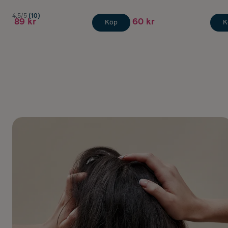
4.5/5
(10)
89 kr
60 kr
Köp
K