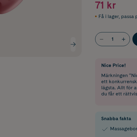
71 kr
Få i lager
,
passa p
Nice Price!
Märkningen “Nic
ett konkurrensk
lägsta. Allt för
du får ett rättvi
Snabba fakta
Massagebors