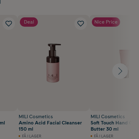
Deal
Nice Price
MILI Cosmetics
MILI Cosmetics
ml
Amino Acid Facial Cleanser
Soft Touch Hand Cre
150 ml
Butter 30 ml
FÅ I LAGER
FÅ I LAGER