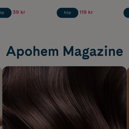
39 kr
119 kr
öp
Köp
Apohem Magazine