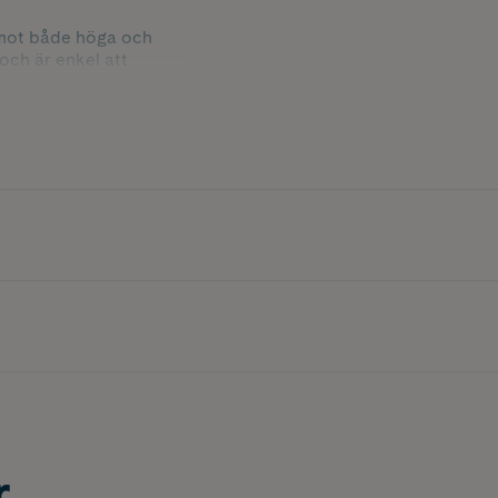
gt mot både höga och
och är enkel att
r