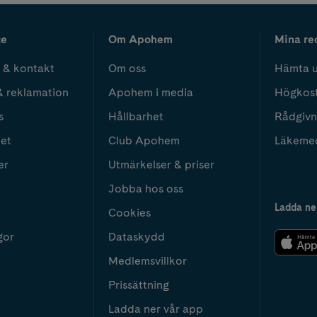
ce
Om Apohem
Mina re
 & kontakt
Om oss
Hämta u
& reklamation
Apohem i media
Högkos
s
Hållbarhet
Rådgivn
het
Club Apohem
Läkeme
er
Utmärkelser & priser
Jobba hos oss
Ladda ne
Cookies
gor
Dataskydd
Medlemsvillkor
Prissättning
Ladda ner vår app