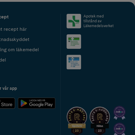
cept
Apotek med
tillstånd av
Läkemedelsverket
t recept här
tnadsskyddet
ing om läkemedel
del
r vår app
2024