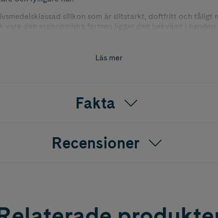
 livsmedelsklassad silikon som är slitstarkt, doftfritt och tåli
ck vare den ergonomiska formen ligger den bekvämt i handen 
n tillsammans med schampo eller vid torrmassage.
 den länge och blir ett hållbart verktyg i din hårvårdsrutin.
Läs mer
Fakta
Recensioner
Relaterade produkte