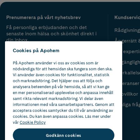
Prenumerera på vårt nyhetsbrev
Kundservi
Få personliga erbjudanden och det
Rådgivning
senaste inom hälsa och skönhet direkt i
din inbox.
Ångerrätt 
Cookies på Apohem
Vår experti
Fyll i mailadress
Skicka
Tillgänglig
På Apohem använder vi oss av cookies som är
nödvändiga för att hemsidan ska fungera som den ska.
Återkallels
Vi använder även cookies för funktionalitet, statistik
och marknadsföring. Det hjälper oss att följa och
Leveranser
analysera beteenden på vår hemsida, så att vi kan ge
en mer personaliserad upplevelse och anpassa innehåll
Köpvillkor
samt rikta relevant marknadsföring. Vi delar även
Vanliga frå
informationen med våra samarbetspartners. Genom att
acceptera cookies samtycker du till vår användning av
cookies. Du kan även anpassa cookies. Läs mer under
vår
Cookie Policy
Godkänn cookies