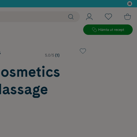
 köp*
Hämta ut recept
s
5.0/5
(1)
Cosmetics
Massage