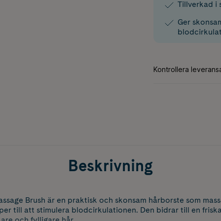
Tillverkad i
Ger skonsam
blodcirkula
Beskrivning
assage Brush är en praktisk och skonsam hårborste som mass
er till att stimulera blodcirkulationen. Den bidrar till en fris
are och fylligare hår.