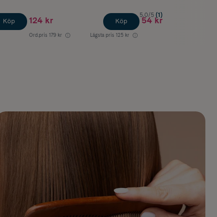
5.0/5
(1)
124 kr
54 kr
Köp
Köp
Ord.pris
179 kr
Lägsta pris
125 kr