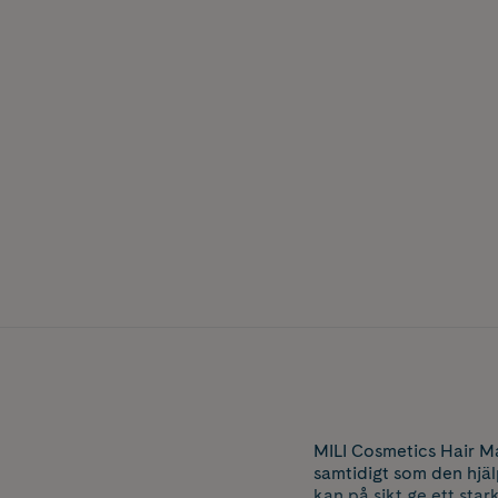
MILI Cosmetics Hair M
samtidigt som den hjälp
kan på sikt ge ett stark