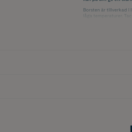
Borsten är tillverkad i
låga temperaturer. Ta
använda både i dusche
Med rätt skötsel håller
Storlek: 8 x 8 x 6,5 cm.