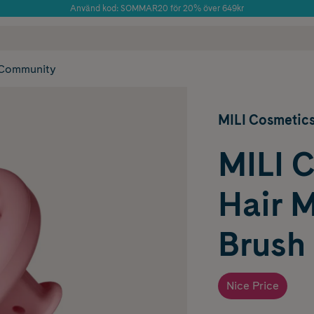
Använd kod: SOMMAR20 för 20% över 649kr
Årets Butik 2025 inom Skönhet
 frakt
✓ Rådgivning från farmaceuter & hudterapeuter
✓ Poäng på alla
Community
MILI Cosmetic
MILI 
Hair 
Brush
Nice Price