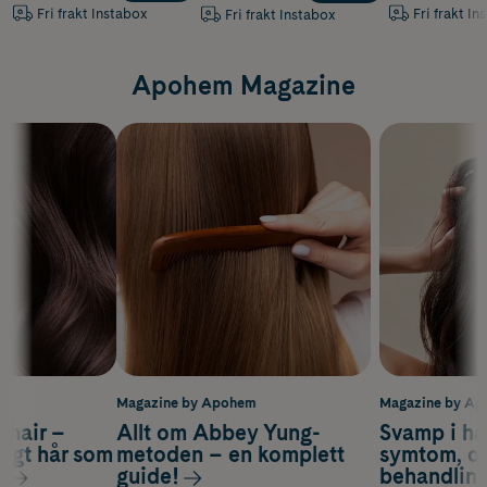
Fri frakt Instabox
Fri frakt In
Fri frakt Instabox
Apohem Magazine
m
Magazine by Apohem
Magazine by A
s hair –
Allt om Abbey Yung-
Svamp i hå
nsigt hår som
metoden – en komplett
symtom, or
s
guide!
behandlin