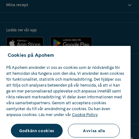
Mina recept
Ladda ner vår app
Cookies på Apohem
På Apohem använder vi oss av cookies som är nödvändiga för
Apotek med tillstånd
att hemsidan ska fungera som den ska. Vi använder även cookies
av Läkemedelsverket
för funktionalitet, statistik och marknadsföring. Det hjälper oss
att följa och analysera beteenden på vår hemsida, så att vi kan
ge en mer personaliserad upplevelse och anpassa innehåll samt
rikta relevant marknadsföring. Vi delar även informationen med
våra samarbetspartners. Genom att acceptera cookies
samtycker du till vår användning av cookies. Du kan även
2024
anpassa cookies. Läs mer under vår
Cookie Policy
Godkänn cookies
Avvisa alla