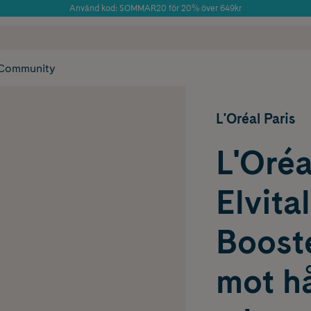
Använd kod: SOMMAR20 för 20% över 649kr
 frakt
✓ Rådgivning från farmaceuter & hudterapeuter
Årets Butik 2025 inom Skönhet
✓ Poäng på alla
Community
L'Oréal Paris
L'Oréa
Elvita
Boost
mot hå