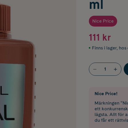
ml
Nice Price
111 kr
Finns i lager
,
hos 
Nice Price!
Märkningen “Nic
ett konkurrensk
lägsta. Allt för
du får ett rättvi