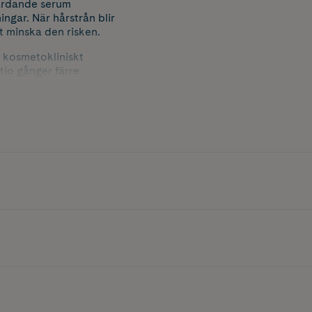
vårdande serum
ngar. När hårstrån blir
t minska den risken.
 kosmetokliniskt
tio gånger färre
. Konsistensen är lätt
po och balsam.