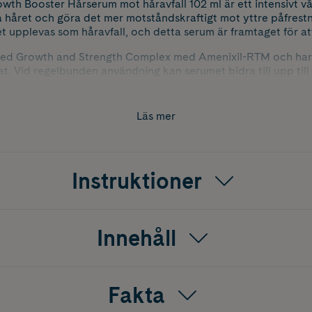
Growth Booster Hårserum mot håravfall 102 ml är ett intensivt 
a håret och göra det mer motståndskraftigt mot yttre påfrestni
t upplevas som håravfall, och detta serum är framtaget för at
med Growth and Strength Complex med Amenixil-RTM och har
. Vid regelbunden användning kan serumet bidra till upp till 
igt som det stärker hårets fiber och förlänger hårets livscykel
ar bra som ett komplement till Elvital Growth Booster scham
Läs mer
Instruktioner
Innehåll
Fakta