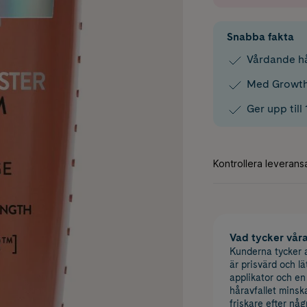
Snabba fakta
Vårdande hå
Med Growth
Ger upp till
Vad tycker vår
Kunderna tycker a
är prisvärd och l
applikator och en
håravfallet minsk
friskare efter nå