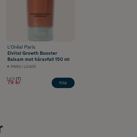
L'Oréal Paris
Elvital Growth Booster
Balsam mot håravfall 150 ml
FINNS I LAGER
3.6/5
(7)
79 kr
Köp
r