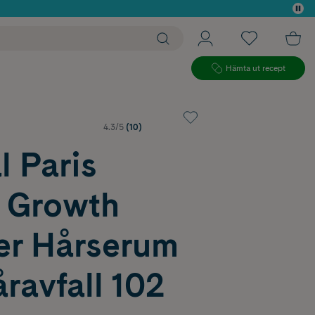
 köp*
Hämta ut recept
4.3/5
(10)
l Paris
l Growth
er Hårserum
ravfall 102