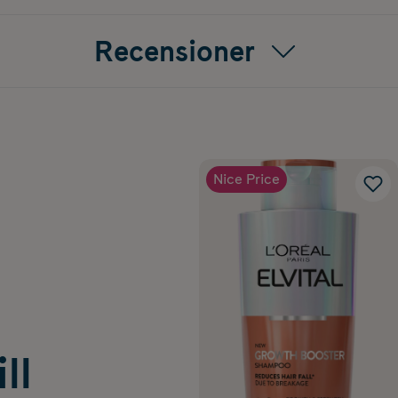
Recensioner
Nice Price
ll