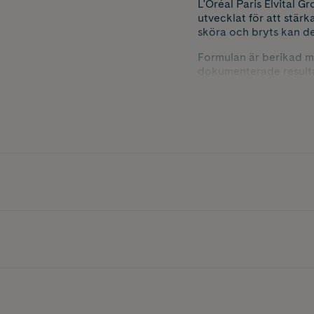
L'Oréal Paris Elvital 
utvecklat för att stärk
sköra och bryts kan de
Formulan är berikad 
dokumenterade resultat
brutna hårstrån, samtid
att applicera och pass
Innehåller 102 ml.