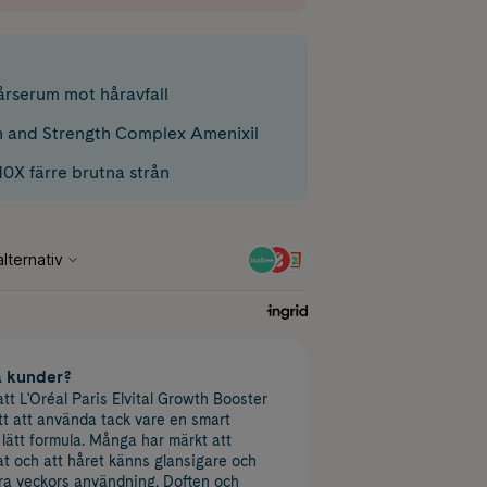
rserum mot håravfall
 and Strength Complex Amenixil
 10X färre brutna strån
a kunder?
tt L'Oréal Paris Elvital Growth Booster
ätt att använda tack vare en smart
 lätt formula. Många har märkt att
at och att håret känns glansigare och
gra veckors användning. Doften och