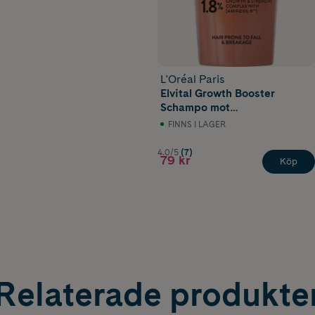
L'Oréal Paris
Elvital Growth Booster
Schampo mot
håravfall200 ml
FINNS I LAGER
4.0/5
(7)
79 kr
Köp
Relaterade produkte