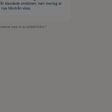
 får blandade omdömen, men överlag är
r nya hårstrån växa.
fattat med AI av GAMIFIERA.®