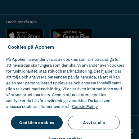
Ladda ner vår app
Cookies på Apohem
På Apohem använder vi oss av cookies som är nödvändiga för
Apotek med tillstånd
att hemsidan ska fungera som den ska. Vi använder även cookies
av Läkemedelsverket
för funktionalitet, statistik och marknadsföring. Det hjälper oss
att följa och analysera beteenden på vår hemsida, så att vi kan
ge en mer personaliserad upplevelse och anpassa innehåll samt
rikta relevant marknadsföring. Vi delar även informationen med
våra samarbetspartners. Genom att acceptera cookies
samtycker du till vår användning av cookies. Du kan även
2024
anpassa cookies. Läs mer under vår
Cookie Policy
Godkänn cookies
Avvisa alla
Anpassa cookies