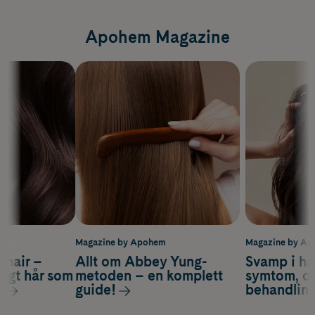
Apohem Magazine
m
Magazine by Apohem
Magazine by A
s hair –
Allt om Abbey Yung-
Svamp i hå
nsigt hår som
metoden – en komplett
symtom, or
s
guide!
behandlin