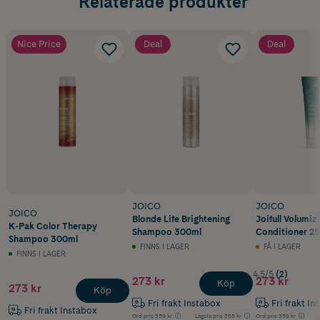
Relaterade produkter
Nice Price
Deal
Deal
JOICO
JOICO
JOICO
Blonde Life Brightening
Joifull Volumiz
K-Pak Color Therapy
Shampoo 300ml
Conditioner 25
Shampoo 300ml
FINNS I LAGER
FÅ I LAGER
FINNS I LAGER
4.5/5
(2)
273 kr
273 kr
Köp
273 kr
Köp
Fri frakt Instabox
Fri frakt In
Fri frakt Instabox
Ord.pris
359 kr
Lägsta pris
355 kr
Ord.pris
359 kr