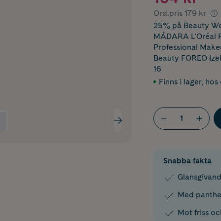
Ord.pris
179 kr
25% på Beauty We
MÁDARA L'Oréal Pa
Professional Makeu
Beauty FOREO Izel
16
Finns i lager
,
hos 
Snabba fakta
Glansgivand
Med panthe
Mot friss oc