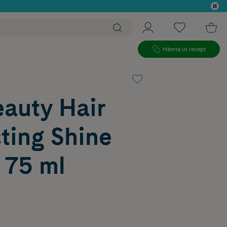
 köp*
Hämta ut recept
eauty Hair
ting Shine
 75 ml