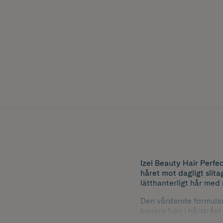
Izel Beauty Hair Perfe
håret mot dagligt slita
lätthanterligt hår med n
Den vårdande formulan 
bevara fukt i hårstråe
och bidrar till ett mj