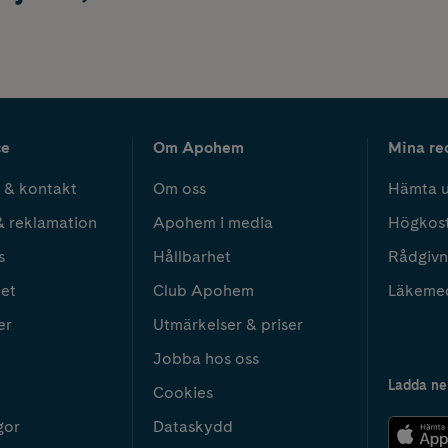
ce
Om Apohem
Mina re
 & kontakt
Om oss
Hämta u
& reklamation
Apohem i media
Högkos
s
Hållbarhet
Rådgivn
het
Club Apohem
Läkeme
er
Utmärkelser & priser
Jobba hos oss
Ladda ne
Cookies
gor
Dataskydd