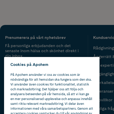
Prenumerera på vårt nyhetsbrev
Kundservi
Få personliga erbjudanden och det
Rådgivning
senaste inom hälsa och skönhet direkt i
din inbox.
Ångerrätt 
Cookies på Apohem
Vår experti
Fyll i mailadress
Skicka
Tillgänglig
På Apohem använder vi oss av cookies som är
nödvändiga för att hemsidan ska fungera som den ska.
Återkallels
Vi använder även cookies för funktionalitet, statistik
och marknadsföring. Det hjälper oss att följa och
Leveranser
analysera beteenden på vår hemsida, så att vi kan ge
en mer personaliserad upplevelse och anpassa innehåll
Köpvillkor
samt rikta relevant marknadsföring. Vi delar även
Vanliga frå
informationen med våra samarbetspartners. Genom att
acceptera cookies samtycker du till vår användning av