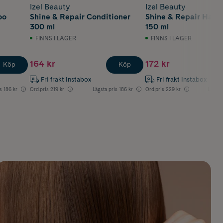
Izel Beauty
Izel Beauty
oo
Shine & Repair Conditioner
Shine & Repair Hair
300 ml
150 ml
FINNS I LAGER
FINNS I LAGER
164 kr
172 kr
Köp
Köp
Fri frakt Instabox
Fri frakt Instabox
s
186 kr
Ord.pris
219 kr
Lägsta pris
186 kr
Ord.pris
229 kr
Lägsta