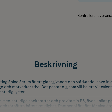
Beskrivning
cting Shine Serum är ett glansgivande och stärkande leave i
ge och motverkar friss. Det passar dig som vill ha ett silkesle
aturlig lyster.
med naturliga sockerarter och provitamin B5, även kallat pant
t och förbättra hårets smidighet. Panthenol är känt för sina 
ukare och mer följsamt resultat. Ett hydroxy amino komplex ge