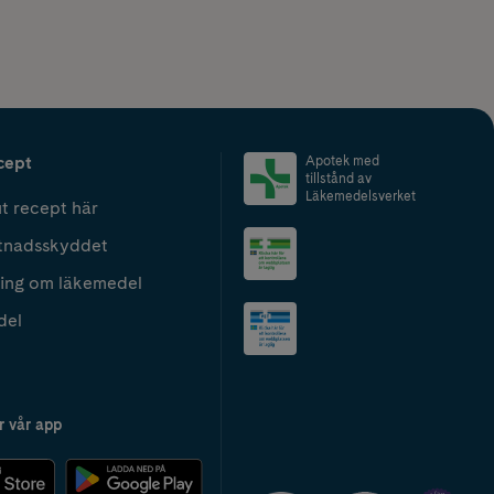
cept
Apotek med
tillstånd av
Läkemedelsverket
t recept här
tnadsskyddet
ing om läkemedel
del
r vår app