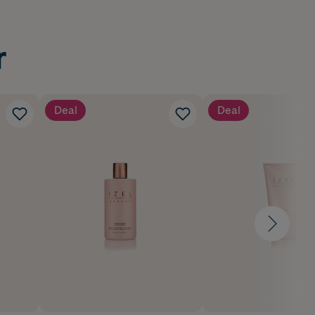
r
Deal
Deal