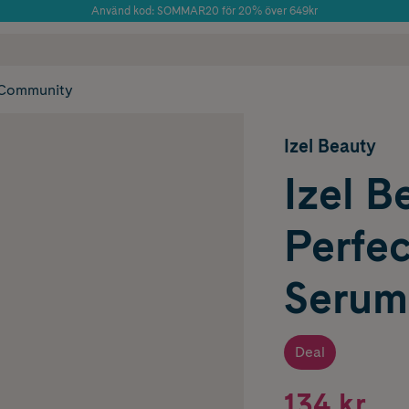
Använd kod: SOMMAR20 för 20% över 649kr
Årets Butik 2025 inom Skönhet
 frakt
✓ Rådgivning från farmaceuter & hudterapeuter
✓ Poäng på alla
Community
Izel Beauty
Izel B
Perfec
Serum
Deal
134 kr