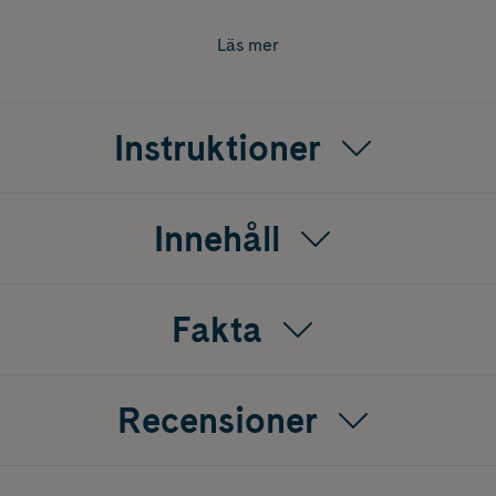
h bidrar till att stärka hårets känsla och motståndskraft mot 
Läs mer
pliceras i fuktigt eller torrt hår och ska inte sköljas ur. Förde
att reducera friss, öka glansen och underlätta styling. Result
riskare ut och behåller sin glans hela dagen utan att tyngas ner
Instruktioner
Innehåll
Fakta
Recensioner