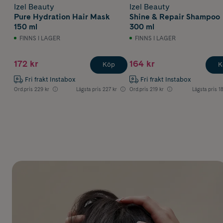
Izel Beauty
Izel Beauty
Pure Hydration Hair Mask
Shine & Repair Shampoo
150 ml
300 ml
FINNS I LAGER
FINNS I LAGER
172 kr
164 kr
Köp
K
Fri frakt Instabox
Fri frakt Instabox
Ord.pris
229 kr
Lägsta pris
227 kr
Ord.pris
219 kr
Lägsta pris
1