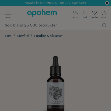
Använd kod: SOMMAR20 för 20% över 649kr
Årets Butik 2025 inom Skönhet
✓ Fri frakt
Meny
Recept
Profil
Favoriter
Kassa
✓ Rådgivning från farmaceuter & hudterapeuter
✓ Poäng på alla köp*
Hem
Hårvård
Håroljor & hårserum