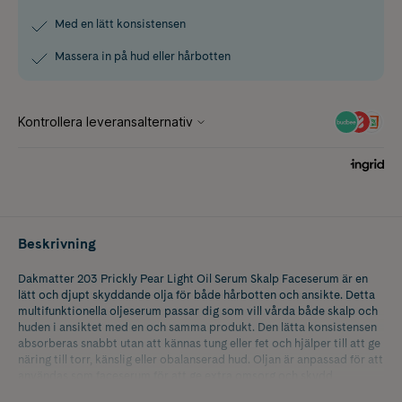
Med en lätt konsistensen
Massera in på hud eller hårbotten
Beskrivning
Dakmatter 203 Prickly Pear Light Oil Serum Skalp Faceserum är en
lätt och djupt skyddande olja för både hårbotten och ansikte. Detta
multifunktionella oljeserum passar dig som vill vårda både skalp och
huden i ansiktet med en och samma produkt. Den lätta konsistensen
absorberas snabbt utan att kännas tung eller fet och hjälper till att ge
näring till torr, känslig eller obalanserad hud. Oljan är anpassad för att
användas som faceserum för att ge extra omsorg och skydd,
samtidigt som den fungerar som skalpserum för hårbotten som