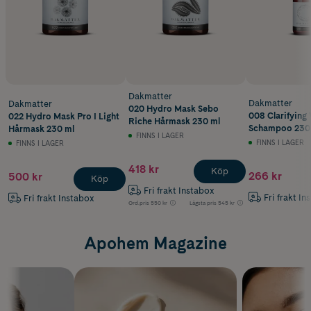
Dakmatter
Dakmatter
Dakmatter
020 Hydro Mask Sebo
008 Clarifying
022 Hydro Mask Pro I Light
Riche Hårmask 230 ml
Schampoo 230
Hårmask 230 ml
FINNS I LAGER
FINNS I LAGER
FINNS I LAGER
418 kr
Köp
266 kr
500 kr
Köp
Fri frakt Instabox
Fri frakt In
Fri frakt Instabox
Ord.pris
550 kr
Lägsta pris
545 kr
Apohem Magazine