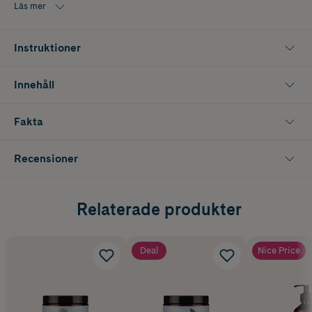
behöver återfuktning.
Läs mer
Innehåller 30 ml.
Instruktioner
Innehåll
Fakta
Recensioner
Relaterade produkter
Deal
Nice Price