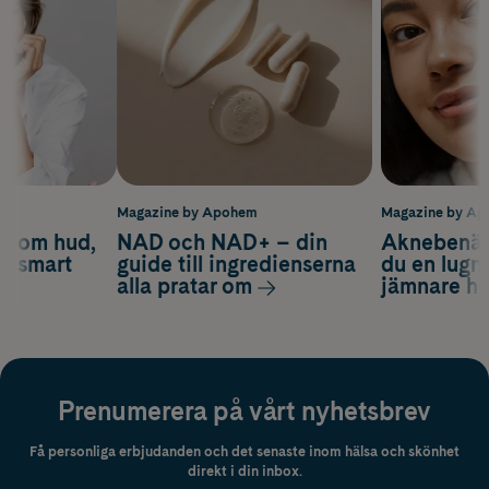
m
Magazine by Apohem
Magazine by A
d om hud,
NAD och NAD+ – din
Aknebenäge
ch smart
guide till ingredienserna
du en lugn
alla pratar om
jämnare h
Prenumerera på vårt nyhetsbrev
Få personliga erbjudanden och det senaste inom hälsa och skönhet
direkt i din inbox.