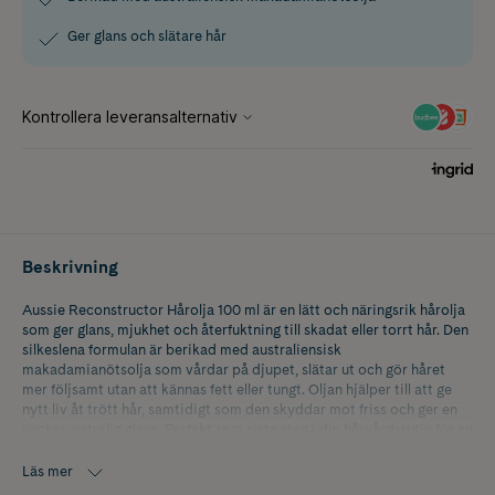
Ger glans och slätare hår
Beskrivning
Aussie Reconstructor Hårolja 100 ml är en lätt och näringsrik hårolja
som ger glans, mjukhet och återfuktning till skadat eller torrt hår. Den
silkeslena formulan är berikad med australiensisk
makadamianötsolja som vårdar på djupet, slätar ut och gör håret
mer följsamt utan att kännas fett eller tungt. Oljan hjälper till att ge
nytt liv åt trött hår, samtidigt som den skyddar mot friss och ger en
vacker, naturlig glans. Perfekt som sista steg i din hårvårdsrutin för en
slät och hälsosam finish. Vegansk formula och PETA-certifierad
cruelty-free. För ännu mer vård, kombinera med Aussie Mighty Mega-
Läs mer
serien.