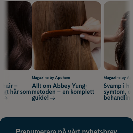
m
Magazine by Apohem
Magazine by A
s hair –
Allt om Abbey Yung-
Svamp i hå
nsigt hår som
metoden – en komplett
symtom, or
s
guide!
behandlin
Prenumerera på vårt nyhetsbrev