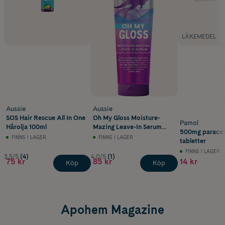
LÄKEMEDEL
Aussie
Aussie
SOS Hair Rescue All In One
Oh My Gloss Moisture-
Pamol
Hårolja 100ml
Mazing Leave-In Serum
500mg paracet
160 ml
FINNS I LAGER
FINNS I LAGER
tabletter
FINNS I LAGER
3.5/5
(4)
4.0/5
(1)
75 kr
85 kr
14 kr
Köp
Köp
Apohem Magazine