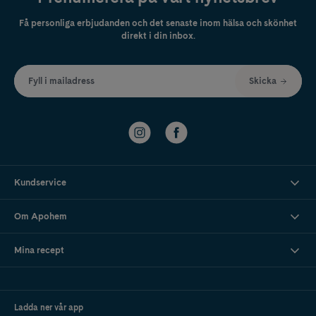
Få personliga erbjudanden och det senaste inom hälsa och skönhet
direkt i din inbox.
Fyll i mailadress
Skicka
Kundservice
Om Apohem
Mina recept
Ladda ner vår app