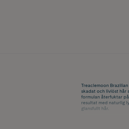
Treaclemoon Brazilian 
skadat och livlöst hår
formulan återfuktar på 
resultat med naturlig l
glansfullt hår.
Berikad med guaranaext
mjukgöra håret utan at