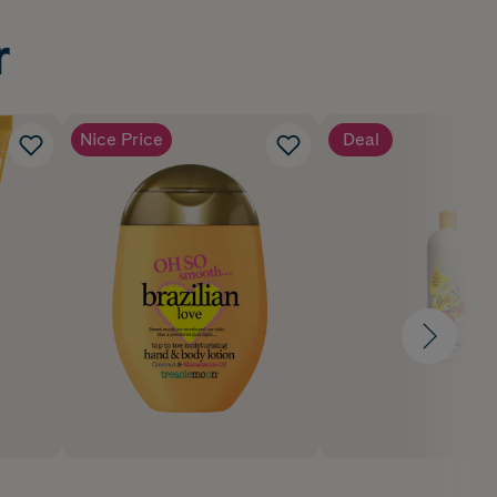
r
Nice Price
Deal