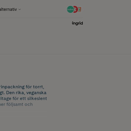
inpackning för torrt,
gt. Den rika, veganska
itage för ett silkeslent
 mer följsamt och
l att vårda och
 varm vaniljmusk ger