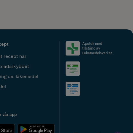
cept
Apotek med
tillstånd av
Läkemedelsverket
t recept här
tnadsskyddet
ing om läkemedel
del
r vår app