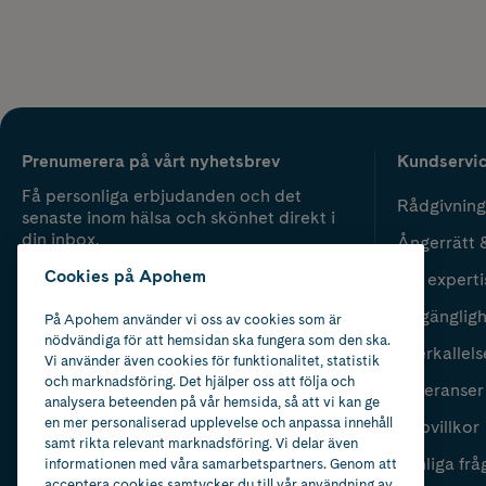
Prenumerera på vårt nyhetsbrev
Kundservi
Få personliga erbjudanden och det
Rådgivning
senaste inom hälsa och skönhet direkt i
din inbox.
Ångerrätt 
Cookies på Apohem
Vår experti
Fyll i mailadress
Skicka
Tillgänglig
På Apohem använder vi oss av cookies som är
nödvändiga för att hemsidan ska fungera som den ska.
Återkallels
Vi använder även cookies för funktionalitet, statistik
och marknadsföring. Det hjälper oss att följa och
Leveranser
analysera beteenden på vår hemsida, så att vi kan ge
en mer personaliserad upplevelse och anpassa innehåll
Köpvillkor
samt rikta relevant marknadsföring. Vi delar även
Vanliga frå
informationen med våra samarbetspartners. Genom att
acceptera cookies samtycker du till vår användning av