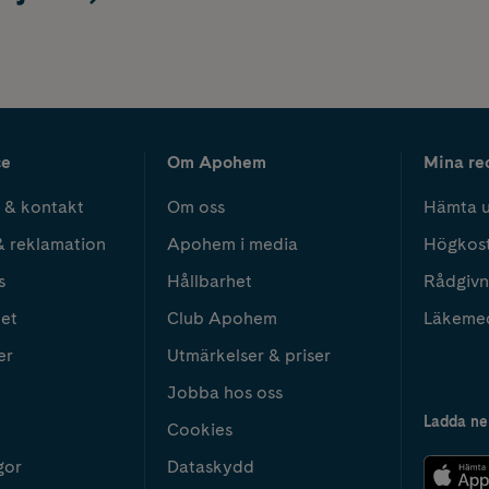
ce
Om Apohem
Mina re
 & kontakt
Om oss
Hämta u
& reklamation
Apohem i media
Högkos
s
Hållbarhet
Rådgivn
het
Club Apohem
Läkeme
er
Utmärkelser & priser
Jobba hos oss
Ladda ne
Cookies
gor
Dataskydd