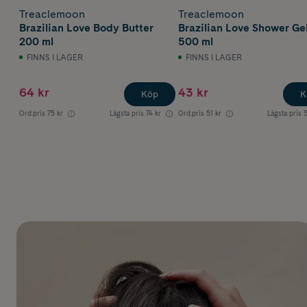
Treaclemoon
Treaclemoon
Brazilian Love Body Butter
Brazilian Love Shower Ge
200 ml
500 ml
FINNS I LAGER
FINNS I LAGER
64 kr
43 kr
Köp
K
Ord.pris
75 kr
Lägsta pris
74 kr
Ord.pris
51 kr
Lägsta pris
5