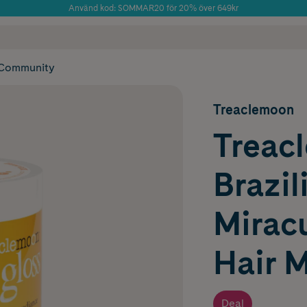
Använd kod: SOMMAR20 för 20% över 649kr
Årets Butik 2025 inom Skönhet
 frakt
✓ Rådgivning från farmaceuter & hudterapeuter
✓ Poäng på alla
Community
Treaclemoon
Treac
Brazil
Mirac
Hair 
Deal