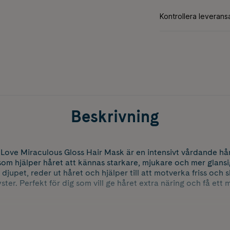
Beskrivning
Love Miraculous Gloss Hair Mask är en intensivt vårdande hår
 som hjälper håret att kännas starkare, mjukare och mer glansi
djupet, reder ut håret och hjälper till att motverka friss och sl
yster. Perfekt för dig som vill ge håret extra näring och få ett
rakt, provitamin B5 och växtbaserade lipider som hjälper til
t tynga ner. Den tropiska doften av kokos, fruktiga noter och