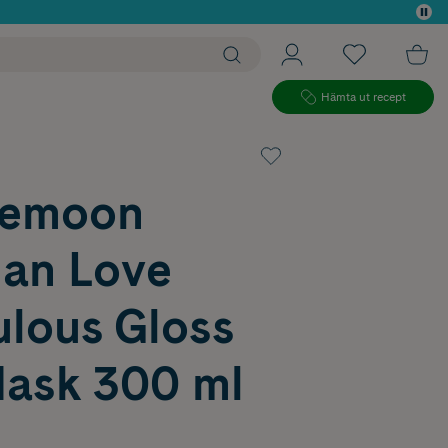
 köp*
Hämta ut recept
lemoon
ian Love
ulous Gloss
Mask 300 ml