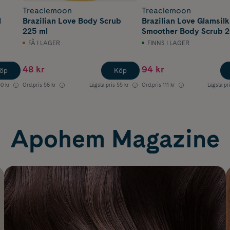
Treaclemoon
Treaclemoon
l
Brazilian Love Body Scrub
Brazilian Love Glamsil
225 ml
Smoother Body Scrub 2
FÅ I LAGER
FINNS I LAGER
48 kr
94 kr
öp
Köp
0 kr
Ord.pris
56 kr
Lägsta pris
55 kr
Ord.pris
111 kr
Lägsta pr
Apohem Magazine