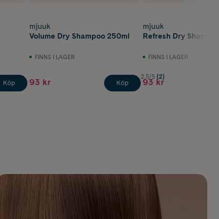
mjuuk
mjuuk
Volume Dry Shampoo 250ml
Refresh Dry Shampo
FINNS I LAGER
FINNS I LAGER
2.5/5
(2)
93 kr
93 kr
Köp
Köp