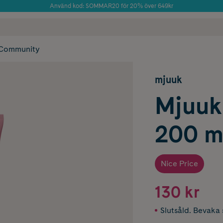
Använd kod: SOMMAR20 för 20% över 649kr
Årets Butik 2025 inom Skönhet
 frakt
✓ Rådgivning från farmaceuter & hudterapeuter
✓ Poäng på alla
Community
mjuuk
Mjuuk
200 m
Nice Price
130 kr
Slutsåld. Bevaka s