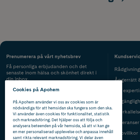
Prenumerera på vårt nyhetsbrev
Kundservi
Få personliga erbjudanden och det
Rådgivning
senaste inom hälsa och skönhet direkt i
din inbox.
Ångerrätt 
Cookies på Apohem
Vår experti
Fyll i mailadress
Skicka
Tillgänglig
På Apohem använder vi oss av cookies som är
nödvändiga för att hemsidan ska fungera som den ska.
Återkallels
Vi använder även cookies för funktionalitet, statistik
och marknadsföring. Det hjälper oss att följa och
Leveranser
analysera beteenden på vår hemsida, så att vi kan ge
en mer personaliserad upplevelse och anpassa innehåll
Köpvillkor
samt rikta relevant marknadsföring. Vi delar även