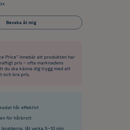
box
Bevaka åt mig
e Price” innebär att produkten har
raftigt pris – ofta marknadens
 att du ska känna dig trygg med att
st och bra pris.
kadat hår effektivt
en för hårbrott
 längderna, låt verka 5–10 min