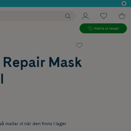
 köp*
Hämta ut recept
 Repair Mask
l
å mailar vi när den finns i lager