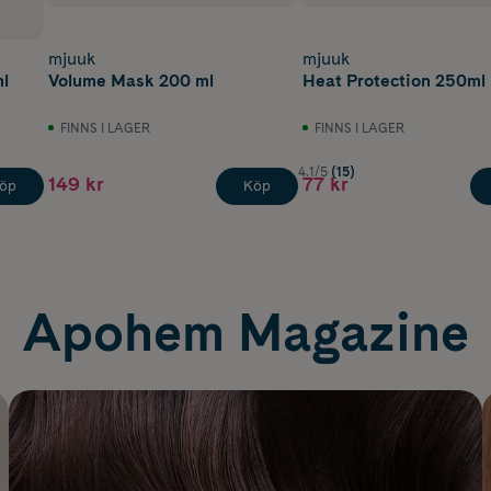
mjuuk
mjuuk
ml
Volume Mask 200 ml
Heat Protection 250ml
FINNS I LAGER
FINNS I LAGER
4.1/5
(15)
149 kr
77 kr
öp
Köp
Apohem Magazine