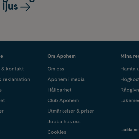
ljus
ce
Om Apohem
Mina re
 & kontakt
Om oss
Hämta u
& reklamation
Apohem i media
Högkos
s
Hållbarhet
Rådgivn
het
Club Apohem
Läkeme
er
Utmärkelser & priser
Jobba hos oss
Ladda ne
Cookies