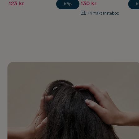
123 kr
130 kr
Köp
K
Fri frakt Instabox