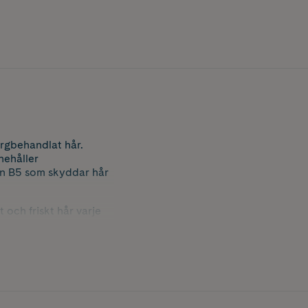
ärgbehandlat hår.
nehåller
min B5 som skyddar hår
 och friskt hår varje