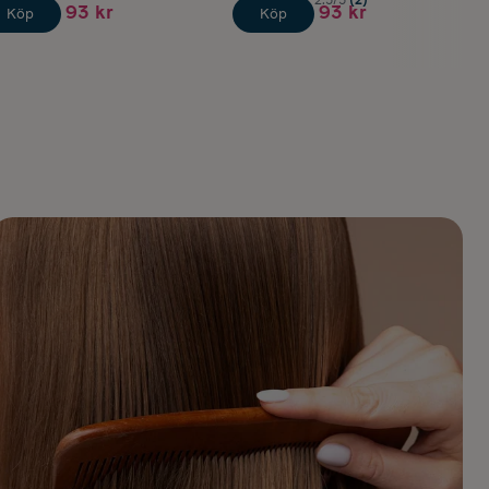
2.5/5
(2)
93 kr
93 kr
Köp
Köp