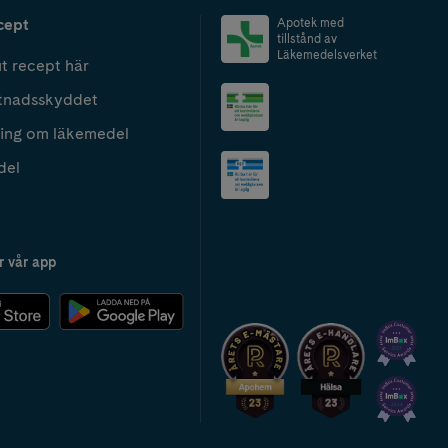
cept
Apotek med
tillstånd av
Läkemedelsverket
t recept här
tnadsskyddet
ing om läkemedel
del
r vår app
2024