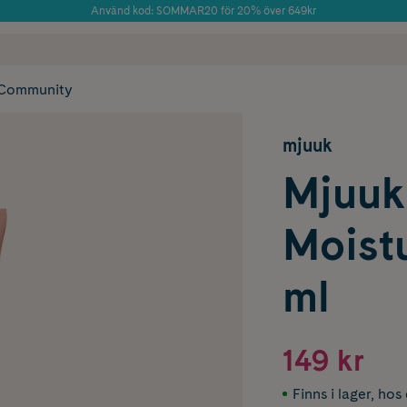
Använd kod: SOMMAR20 för 20% över 649kr
Årets Butik 2025 inom Skönhet
 frakt
✓ Rådgivning från farmaceuter & hudterapeuter
✓ Poäng på alla
Community
mjuuk
Mjuuk
Moist
ml
149 kr
Finns i lager
,
hos 