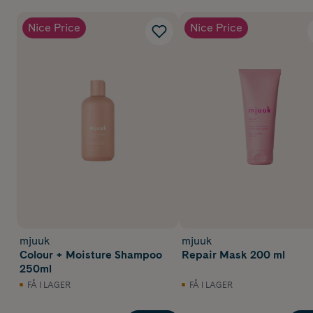
Nice Price
Nice Price
mjuuk
mjuuk
Colour + Moisture Shampoo
Repair Mask 200 ml
250ml
FÅ I LAGER
FÅ I LAGER