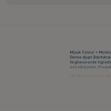
Mjuuk Colour + Moistur
Denna djupt återfukta
färgbevarande ingredie
och hårbotten. Produk
Låt Mjuuk Colour + Moi
dag!