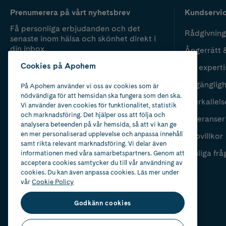
Prenumerera på vårt nyhetsbrev
Kundservi
Få personliga erbjudanden och det
Rådgivning
senaste inom hälsa och skönhet direkt i
din inbox.
Ångerrätt 
Cookies på Apohem
Vår experti
Fyll i mailadress
Skicka
Tillgänglig
På Apohem använder vi oss av cookies som är
nödvändiga för att hemsidan ska fungera som den ska.
Återkallels
Vi använder även cookies för funktionalitet, statistik
och marknadsföring. Det hjälper oss att följa och
Leveranser
analysera beteenden på vår hemsida, så att vi kan ge
en mer personaliserad upplevelse och anpassa innehåll
Köpvillkor
samt rikta relevant marknadsföring. Vi delar även
Vanliga frå
informationen med våra samarbetspartners. Genom att
acceptera cookies samtycker du till vår användning av
cookies. Du kan även anpassa cookies. Läs mer under
vår
Cookie Policy
Godkänn cookies