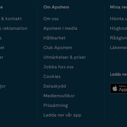
ce
Om Apohem
Mina re
 & kontakt
Om oss
Hämta u
& reklamation
Apohem i media
Högkos
s
Hållbarhet
Rådgivn
het
Club Apohem
Läkeme
er
Utmärkelser & priser
Jobba hos oss
Ladda ne
Cookies
gor
Dataskydd
Medlemsvillkor
Prissättning
Ladda ner vår app