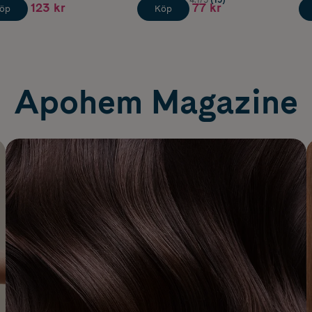
4.1/5
(15)
123 kr
77 kr
öp
Köp
Apohem Magazine