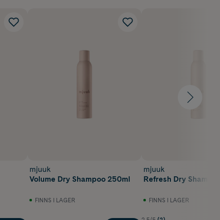
mjuuk
mjuuk
Volume Dry Shampoo 250ml
Refresh Dry Shampo
FINNS I LAGER
FINNS I LAGER