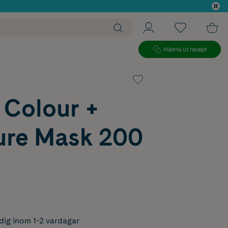
 köp*
Hämta ut recept
 Colour +
ure Mask 200
dig inom 1-2 vardagar