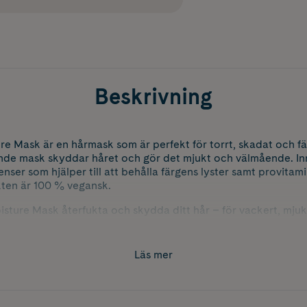
Beskrivning
e Mask är en hårmask som är perfekt för torrt, skadat och f
nde mask skyddar håret och gör det mjukt och välmående. In
nser som hjälper till att behålla färgens lyster samt provita
ten är 100 % vegansk.
sture Mask återfukta och skydda ditt hår – för vackert, mjukt
Läs mer