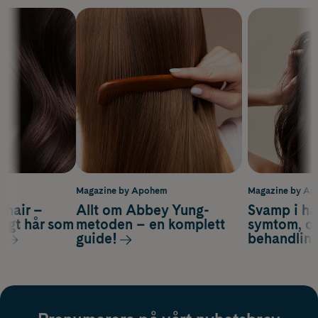
m
Magazine by Apohem
Magazine by A
s hair –
Allt om Abbey Yung-
Svamp i hå
nsigt hår som
metoden – en komplett
symtom, or
s
guide!
behandlin