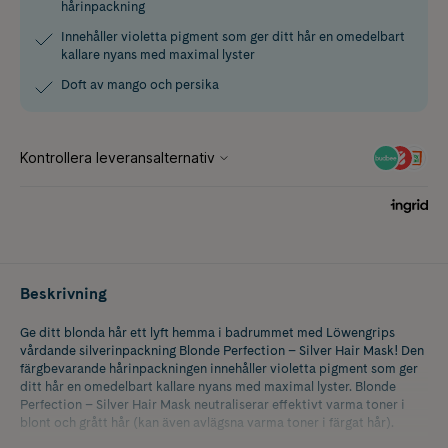
hårinpackning
Innehåller violetta pigment som ger ditt hår en omedelbart
kallare nyans med maximal lyster
Doft av mango och persika
Beskrivning
Ge ditt blonda hår ett lyft hemma i badrummet med Löwengrips
vårdande silverinpackning Blonde Perfection – Silver Hair Mask! Den
färgbevarande hårinpackningen innehåller violetta pigment som ger
ditt hår en omedelbart kallare nyans med maximal lyster. Blonde
Perfection – Silver Hair Mask neutraliserar effektivt varma toner i
blont och grått hår (kan även avlägsna varma toner i färgat hår).