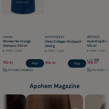
Fanola
BRONZA
NYTTOTEKET
Wonder No Orange
Hydrating Bron
Clean Collagen Stickpack
Shampoo 350 ml
100 ml
20x8 g
FINNS I LAGER
FINNS I LAGER
FINNS I LAGER
4.7/5
(55)
182 kr
186 kr
164 kr
Köp
Köp
Fri frakt Instabox
Fri frakt In
Apohem Magazine