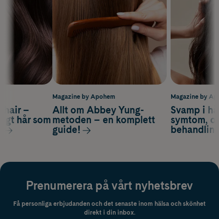
m
Magazine by Apohem
Magazine by A
s hair –
Allt om Abbey Yung-
Svamp i hå
nsigt hår som
metoden – en komplett
symtom, or
s
guide!
behandlin
Prenumerera på vårt nyhetsbrev
Få personliga erbjudanden och det senaste inom hälsa och skönhet
direkt i din inbox.