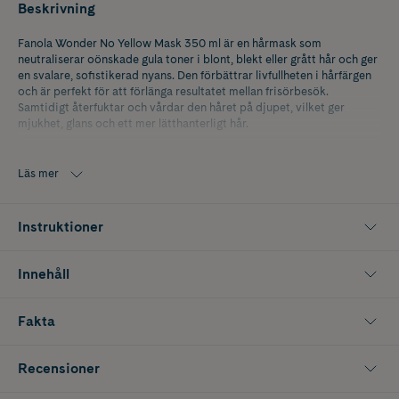
Beskrivning
Fanola Wonder No Yellow Mask 350 ml är en hårmask som
neutraliserar oönskade gula toner i blont, blekt eller grått hår och ger
en svalare, sofistikerad nyans. Den förbättrar livfullheten i hårfärgen
och är perfekt för att förlänga resultatet mellan frisörbesök.
Samtidigt återfuktar och vårdar den håret på djupet, vilket ger
mjukhet, glans och ett mer lätthanterligt hår.
Läs mer
Instruktioner
Innehåll
Fakta
Recensioner