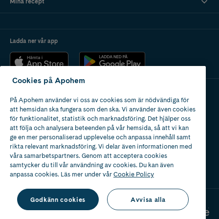
Mina recept
Ladda ner vår app
Cookies på Apohem
På Apohem använder vi oss av cookies som är nödvändiga för
Apotek med tillstånd
att hemsidan ska fungera som den ska. Vi använder även cookies
av Läkemedelsverket
för funktionalitet, statistik och marknadsföring. Det hjälper oss
att följa och analysera beteenden på vår hemsida, så att vi kan
ge en mer personaliserad upplevelse och anpassa innehåll samt
rikta relevant marknadsföring. Vi delar även informationen med
våra samarbetspartners. Genom att acceptera cookies
samtycker du till vår användning av cookies. Du kan även
2024
anpassa cookies. Läs mer under vår
Cookie Policy
Godkänn cookies
Avvisa alla