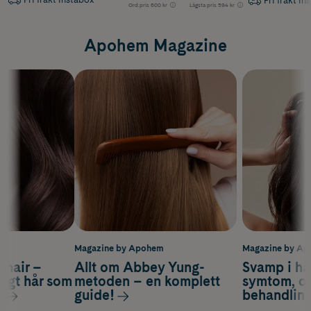
Fri frakt In
Ord.pris
600 kr
Lägsta pris
594 kr
Apohem Magazine
m
Magazine by Apohem
Magazine by A
s hair –
Allt om Abbey Yung-
Svamp i hå
nsigt hår som
metoden – en komplett
symtom, or
s
guide!
behandlin