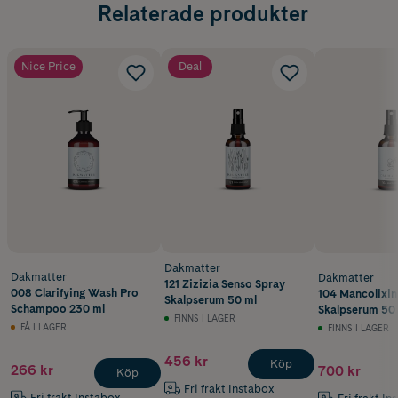
Relaterade produkter
Nice Price
Deal
Dakmatter
Dakmatter
Dakmatter
121 Zizizia Senso Spray
008 Clarifying Wash Pro
104 Mancolixin
Skalpserum 50 ml
Schampoo 230 ml
Skalpserum 50
FINNS I LAGER
FÅ I LAGER
FINNS I LAGER
456 kr
Köp
266 kr
700 kr
Köp
Fri frakt Instabox
Fri frakt Instabox