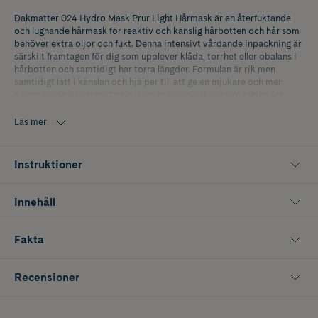
Dakmatter 024 Hydro Mask Prur Light Hårmask är en återfuktande
och lugnande hårmask för reaktiv och känslig hårbotten och hår som
behöver extra oljor och fukt. Denna intensivt vårdande inpackning är
särskilt framtagen för dig som upplever klåda, torrhet eller obalans i
hårbotten och samtidigt har torra längder. Formulan är rik men
samtidigt lätt i känslan och hjälper till att ge en mjukare och mer
balanserad hårbotten. Den passar bra som del av en regelbunden
hårvårdsrutin för torr hårbotten, känslig skalp och hår i behov av
extra vård.
Läs mer
Dakmatter 024 Hydro Mask Prur Light Hårmask är ett utmärkt val för
dig som söker hårmask för kliande hårbotten, återfuktande
Instruktioner
inpackning för torrt hår eller vårdande behandling för känslig skalp.
Applicera i nytvättat hår och hårbotten, låt verka en stund och skölj
sedan noggrant för ett mjukare och mer välmående hår.
Innehåll
Innehåller 230 ml.
Fakta
Recensioner