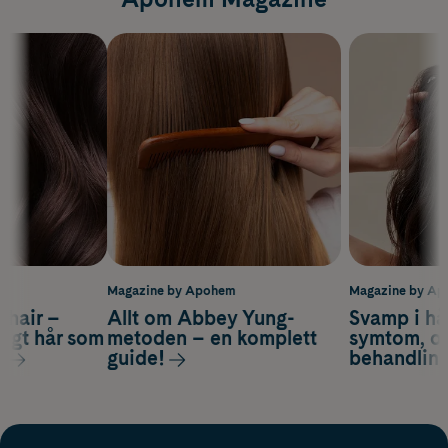
m
Magazine by Apohem
Magazine by A
s hair –
Allt om Abbey Yung-
Svamp i hå
nsigt hår som
metoden – en komplett
symtom, or
s
guide!
behandlin