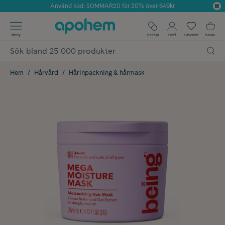
Använd kod: SOMMAR20 för 20% över 649kr
Årets Butik 2025 inom Skönhet
✓ Fri frakt
Meny
Recept
Profil
Favoriter
Kassa
✓ Rådgivning från farmaceuter & hudterapeuter
✓ Poäng på alla köp*
Hem
Hårvård
Hårinpackning & hårmask