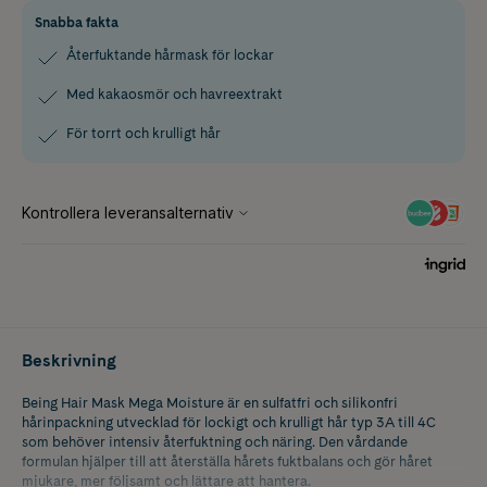
Snabba fakta
Återfuktande hårmask för lockar
Med kakaosmör och havreextrakt
För torrt och krulligt hår
Beskrivning
Being Hair Mask Mega Moisture är en sulfatfri och silikonfri
hårinpackning utvecklad för lockigt och krulligt hår typ 3A till 4C
som behöver intensiv återfuktning och näring. Den vårdande
formulan hjälper till att återställa hårets fuktbalans och gör håret
mjukare, mer följsamt och lättare att hantera.