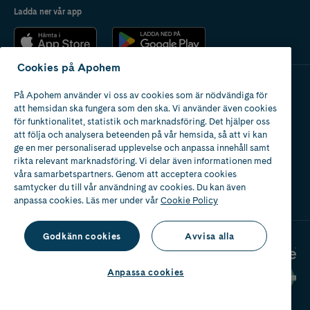
Ladda ner vår app
Cookies på Apohem
På Apohem använder vi oss av cookies som är nödvändiga för
Apotek med tillstånd
att hemsidan ska fungera som den ska. Vi använder även cookies
av Läkemedelsverket
för funktionalitet, statistik och marknadsföring. Det hjälper oss
att följa och analysera beteenden på vår hemsida, så att vi kan
ge en mer personaliserad upplevelse och anpassa innehåll samt
rikta relevant marknadsföring. Vi delar även informationen med
våra samarbetspartners. Genom att acceptera cookies
samtycker du till vår användning av cookies. Du kan även
2024
anpassa cookies. Läs mer under vår
Cookie Policy
Godkänn cookies
Avvisa alla
Anpassa cookies