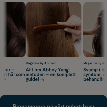
m
Magazine by Apohem
Magazine by A
s hair –
Allt om Abbey Yung-
Svamp i hå
nsigt hår som
metoden – en komplett
symtom, or
s
guide!
behandlin
Prenumerera på vårt nyhetsbrev