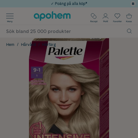
✓ Poäng på alla köp*
✓ Rådgivning från farmaceuter & hudterapeuter
Använd kod: SOMMAR20 för 20% över 649kr
Årets Butik 2025 inom Skönhet
✓ Fri frakt
Meny
Recept
Profil
Favoriter
Kassa
Hem
Hårvård
Hårfärg