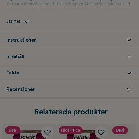
långvarig färglyster fram till nästa färgning. Med en specialutvecklad
fuktbevarande behandling som återfuktar håret på djupet och ger en
otroligt silkeslen och hälsosam känsla. Den silikonfria formulan gör
håret mjukare, mer lättkammat och ger oemotståndlig glans.
Läs mer
Ingredienserna i denna Palette-hårfärg är upp till 93 % av naturligt
ursprung*. Kartongen är FSC-certifierad. Aluminiumtuben och
bruksanvisningen kan återvinnas. Tillsammans skapar vi vackra
Instruktioner
ögonblick för en färgstark och hållbar värld. Användning: 1. Tryck ut
innehållet från Palette Color Creme-tuben i flaskan med
utvecklingsemulsionen och blanda väl. 2. Applicera blandningen
Innehåll
direkt från applikationsflaskan i torrt hår och låt produkten verka i
30-45 minuter. 3. Skölj med ljummet vatten tills vattnet är helt klart.
Använd därefter den fuktbevarande Care Conditionern som ingår i
Fakta
förpackningen. Produktfördelar i korthet: Långvarig färgglans 100 %
gråhårstäckning Med fuktbevarande efterbehandling Oemotståndlig
glans Upp till 93 % av ingredienserna har naturligt ursprung* 9-1
Recensioner
Kristallblond Hårfärg Innehåller 50 ml Color Creme /50 ml
utvecklingsemulsion/15 ml Care Conditioner *inklusive vatten
Relaterade produkter
Deal
Nice Price
Deal