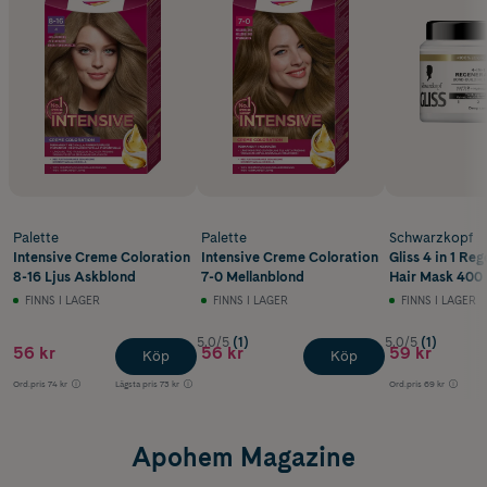
Palette
Palette
Schwarzkopf
Intensive Creme Coloration
Intensive Creme Coloration
Gliss 4 in 1 Re
8-16 Ljus Askblond
7-0 Mellanblond
Hair Mask 400 
FINNS I LAGER
FINNS I LAGER
FINNS I LAGER
5.0/5
(1)
5.0/5
(1)
56 kr
56 kr
59 kr
Köp
Köp
Ord.pris
74 kr
Lägsta pris
73 kr
Ord.pris
69 kr
Apohem Magazine