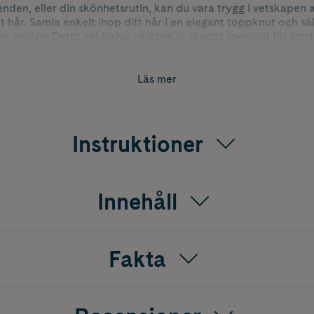
nden, eller din skönhetsrutin, kan du vara trygg i vetskapen
 hår. Samla enkelt ihop ditt hår i en elegant toppknut och sä
 design. Detta exklusiva verktyg är skapat speciellt för torrt
vända BlowoutTie® i fuktigt eller blött hår för att få optimala 
era sättet du skyddar och stylar ditt hår på.
Läs mer
Instruktioner
Innehåll
Fakta