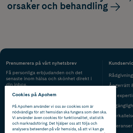
orsaker och behandling
Prenumerera på vårt nyhetsbrev
Kundservi
Få personliga erbjudanden och det
Rådgivning
senaste inom hälsa och skönhet direkt i
din inbox.
Ångerrätt 
Cookies på Apohem
Vår experti
Fyll i mailadress
Skicka
Tillgänglig
På Apohem använder vi oss av cookies som är
nödvändiga för att hemsidan ska fungera som den ska.
Återkallels
Vi använder även cookies för funktionalitet, statistik
och marknadsföring. Det hjälper oss att följa och
Leveranser
analysera beteenden på vår hemsida, så att vi kan ge