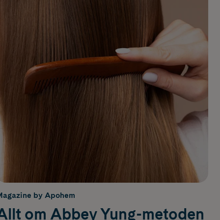
Magazine by Apohem
Allt om Abbey Yung-metoden