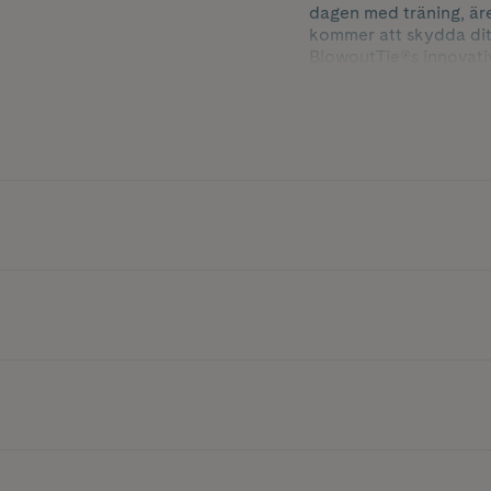
dagen med träning, äre
kommer att skydda ditt
BlowoutTie®s innovativa
ihåg att undvika att an
BlowoutTie® revolution