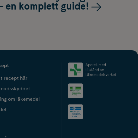
– en komplett guide!
cept
Apotek med
tillstånd av
Läkemedelsverket
t recept här
tnadsskyddet
ing om läkemedel
del