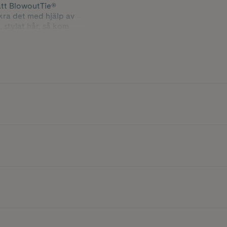
 att BlowoutTie®
kra det med hjälp av
, stylat hår, så kom
resultat. Låt