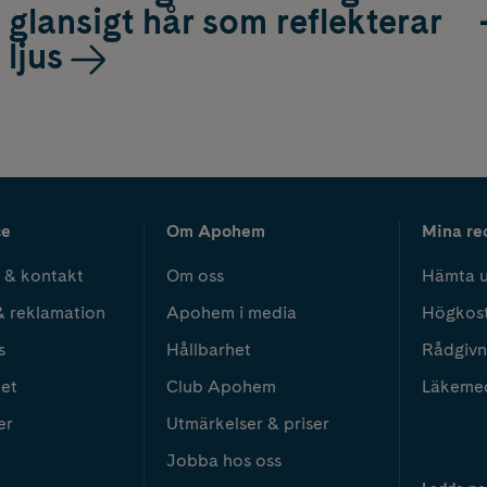
glansigt hår som reflekterar
ljus
ce
Om Apohem
Mina re
 & kontakt
Om oss
Hämta u
& reklamation
Apohem i media
Högkos
s
Hållbarhet
Rådgivn
het
Club Apohem
Läkeme
er
Utmärkelser & priser
Jobba hos oss