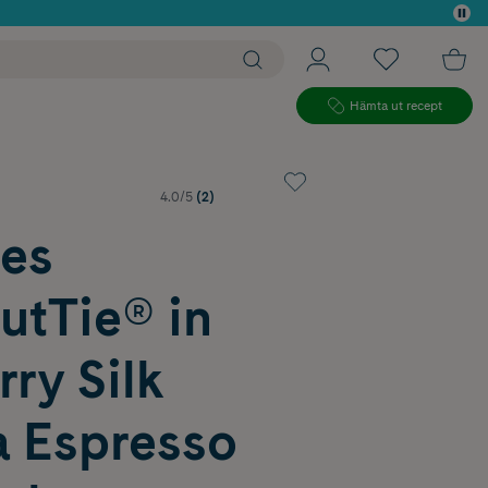
 köp*
Hämta ut recept
4.0/5
(2)
tes
utTie® in
ry Silk
 Espresso