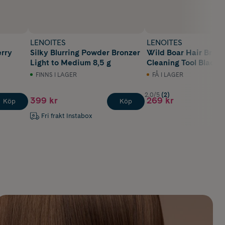
LENOITES
LENOITES
erry
Silky Blurring Powder Bronzer
Wild Boar Hair Brush
Light to Medium 8,5 g
Cleaning Tool Black 1
FINNS I LAGER
FÅ I LAGER
2.0/5
(2)
399 kr
269 kr
Köp
Köp
Fri frakt Instabox