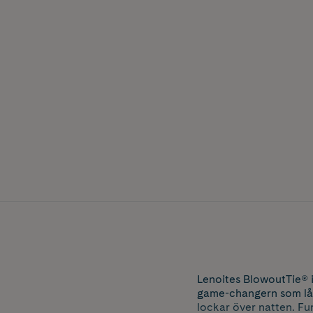
Lenoites BlowoutTie® in
game-changern som låte
lockar över natten. Fun