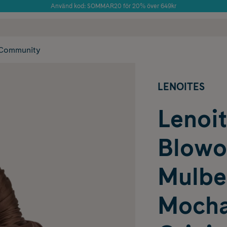
Använd kod: SOMMAR20 för 20% över 649kr
Årets Butik 2025 inom Skönhet
 frakt
✓ Rådgivning från farmaceuter & hudterapeuter
✓ Poäng på alla
Community
LENOITES
Lenoi
Blowo
Mulber
Mocha