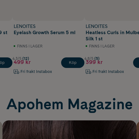
LENOITES
LENOITES
9 st
Eyelash Growth Serum 5 ml
Heatless Curls in Mulb
Silk 1 st
FINNS I LAGER
FINNS I LAGER
4.3/5
(12)
4.8/5
(5)
499 kr
399 kr
öp
Köp
Fri frakt Instabox
Fri frakt Instabox
Apohem Magazine