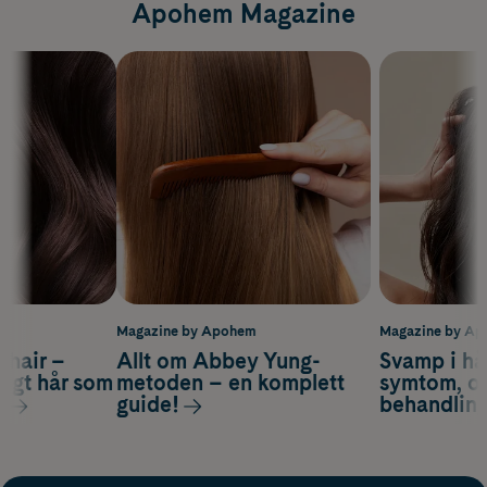
Apohem Magazine
m
Magazine by Apohem
Magazine by A
s hair –
Allt om Abbey Yung-
Svamp i hå
nsigt hår som
metoden – en komplett
symtom, or
s
guide!
behandlin