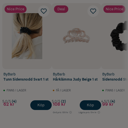
Nice Price
Deal
Nice Price
ByBarb
ByBarb
ByBarb
Tunn Sidensnodd Svart 1 st
Hårklämma Judy Beige 1 st
Sidensnodd Stor
FINNS I LAGER
FÅ I LAGER
FINNS I LAGER
5.0/5
(4)
5.0/5
(2)
4.5/5
(4)
62 kr
108 kr
99 kr
Köp
Köp
Ord.pris
135 kr
Lägsta pris
134 kr