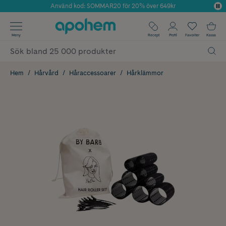
Använd kod: SOMMAR20 för 20% över 649kr
Årets Butik 2025 inom Skönhet
✓ Fri frakt
Meny
Recept
Profil
Favoriter
Kassa
✓ Rådgivning från farmaceuter & hudterapeuter
✓ Poäng på alla köp*
Hem
Hårvård
Håraccessoarer
Hårklämmor