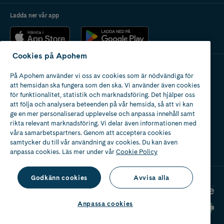
Ladda ner vår app
Cookies på Apohem
På Apohem använder vi oss av cookies som är nödvändiga för
Apotek med tillstånd
att hemsidan ska fungera som den ska. Vi använder även cookies
av Läkemedelsverket
för funktionalitet, statistik och marknadsföring. Det hjälper oss
att följa och analysera beteenden på vår hemsida, så att vi kan
ge en mer personaliserad upplevelse och anpassa innehåll samt
rikta relevant marknadsföring. Vi delar även informationen med
våra samarbetspartners. Genom att acceptera cookies
samtycker du till vår användning av cookies. Du kan även
2024
anpassa cookies. Läs mer under vår
Cookie Policy
Godkänn cookies
Avvisa alla
Anpassa cookies