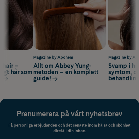
m
Magazine by Apohem
Magazine by A
s hair –
Allt om Abbey Yung-
Svamp i hå
nsigt hår som
metoden – en komplett
symtom, or
s
guide!
behandlin
Prenumerera på vårt nyhetsbrev
Få personliga erbjudanden och det senaste inom hälsa och skönhet
direkt i din inbox.