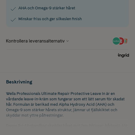
AHA och Omega-9 stärker håret
Minskar friss och ger silkeslen finish
Beskrivning
Wella Professionals Ultimate Repair Protective Leave In är en
vårdande leave-in-kräm som fungerar som ett lätt serum för skadat
hår. Formulan är berikad med Alpha Hydroxy Acid (AHA) och
Omega-9 som stärker hårets struktur, jämnar ut fjällskiktet och
skyddar mot yttre påfrestningar.
Denna 5-i-1 behandling skyddar håret mot fem faktorer: hårbrott, UV-
strålar, värmeskador från styling upp till 230 °C, mekaniska skador