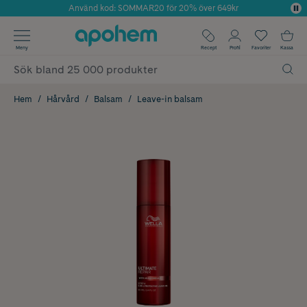
Använd kod: SOMMAR20 för 20% över 649kr
Årets Butik 2025 inom Skönhet
✓ Fri frakt
Meny
Recept
Profil
Favoriter
Kassa
✓ Rådgivning från farmaceuter & hudterapeuter
✓ Poäng på alla köp*
Hem
Hårvård
Balsam
Leave-in balsam