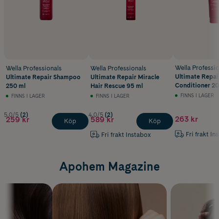
Wella Professio
Wella Professionals
Wella Professionals
Ultimate Repai
Ultimate Repair Shampoo
Ultimate Repair Miracle
Conditioner 20
250 ml
Hair Rescue 95 ml
FINNS I LAGER
FINNS I LAGER
FINNS I LAGER
5.0/5
(2)
4.0/5
(2)
263 kr
259 kr
589 kr
Köp
Köp
Fri frakt In
Fri frakt Instabox
Apohem Magazine