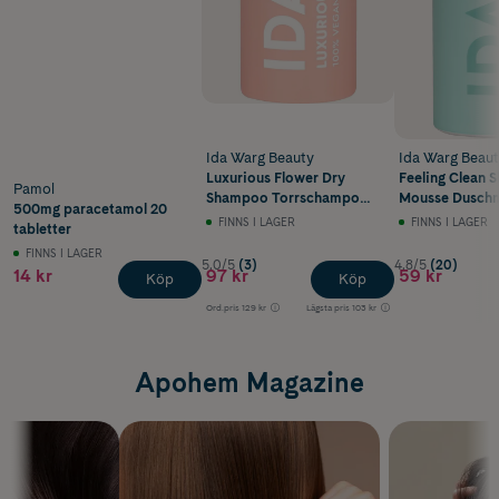
Ida Warg Beauty
Ida Warg Beau
Luxurious Flower Dry
Feeling Clean 
Pamol
Shampoo Torrschampo
Mousse Dusch
500mg paracetamol 20
150 ml
200 ml
FINNS I LAGER
FINNS I LAGER
tabletter
FINNS I LAGER
5.0/5
(3)
4.8/5
(20)
14 kr
97 kr
59 kr
Köp
Köp
Ord.pris
129 kr
Lägsta pris
103 kr
Apohem Magazine