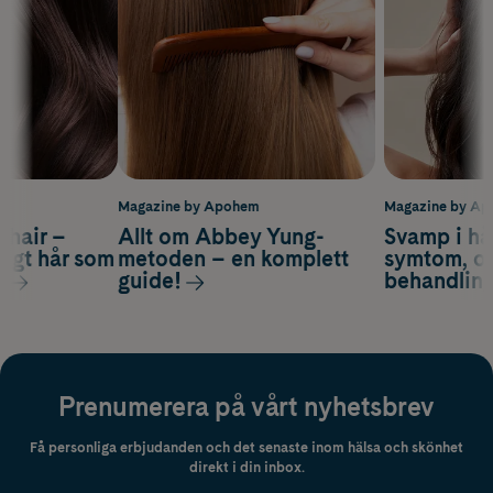
m
Magazine by Apohem
Magazine by A
s hair –
Allt om Abbey Yung-
Svamp i hå
nsigt hår som
metoden – en komplett
symtom, or
s
guide!
behandlin
Prenumerera på vårt nyhetsbrev
Få personliga erbjudanden och det senaste inom hälsa och skönhet
direkt i din inbox.