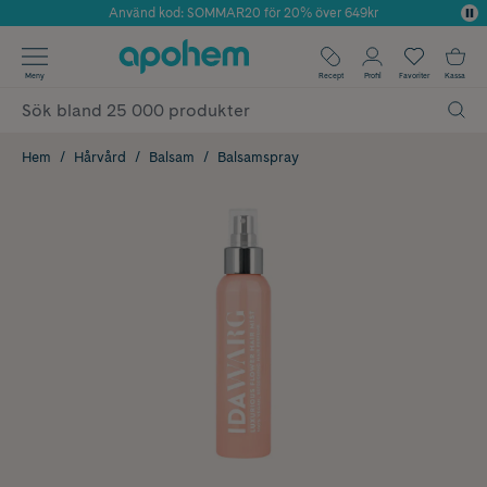
Använd kod: SOMMAR20 för 20% över 649kr
Årets Butik 2025 inom Skönhet
✓ Fri frakt
Meny
Recept
Profil
Favoriter
Kassa
✓ Rådgivning från farmaceuter & hudterapeuter
✓ Poäng på alla köp*
Hem
Hårvård
Balsam
Balsamspray