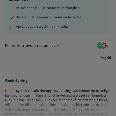
Snabba fakta
Balsam för naturligt hår med tunnhårighet
Bevarar fuktbalansen och minskar håravfall
Används som steg 2 i nioxin-rutinen
Beskrivning
Nioxin System 2 Scalp Therapy Revitalising Conditioner för naturligt
hår med tendens till tunnhårighet är det andra steget i en komplett
Nioxin-rutin. Det är särskilt utvecklat för att vårda och stärka håret,
vilket bidrar till att minska risken för avbrutna hårstrån. Detta lätta
och professionella balsam gör håret enklare att reda ut, bevarar
fuktbalansen och hjälper till att stärka hårstrukturen för ett fylligare