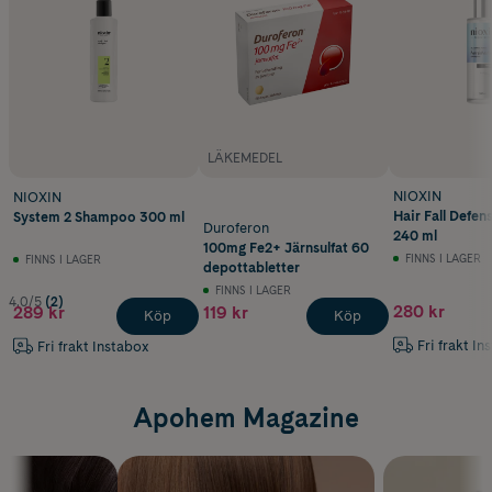
LÄKEMEDEL
NIOXIN
NIOXIN
Hair Fall Defe
System 2 Shampoo 300 ml
Duroferon
240 ml
100mg Fe2+ Järnsulfat 60
FINNS I LAGER
FINNS I LAGER
depottabletter
FINNS I LAGER
4.0/5
(2)
280 kr
289 kr
119 kr
Köp
Köp
Fri frakt In
Fri frakt Instabox
Apohem Magazine