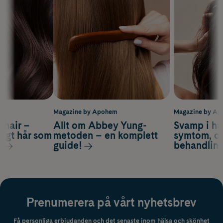
m
Magazine by Apohem
Magazine by A
s hair –
Allt om Abbey Yung-
Svamp i hå
nsigt hår som
metoden – en komplett
symtom, or
s
guide!
behandlin
Prenumerera på vårt nyhetsbrev
Få personliga erbjudanden och det senaste inom hälsa och skönhet