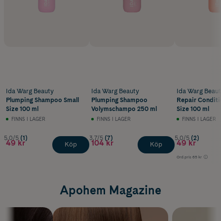
Ida Warg Beauty
Ida Warg Beauty
Ida Warg Beau
Plumping Shampoo Small
Plumping Shampoo
Repair Conditi
Size 100 ml
Volymschampo 250 ml
Size 100 ml
FINNS I LAGER
FINNS I LAGER
FINNS I LAGER
5.0/5
(1)
3.7/5
(7)
5.0/5
(2)
49 kr
104 kr
49 kr
Köp
Köp
Ord.pris
65 kr
Apohem Magazine