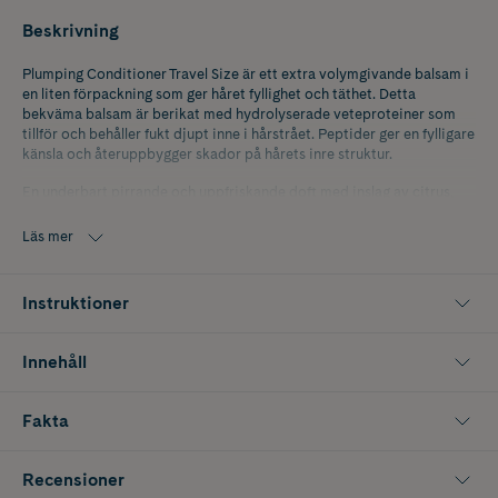
Beskrivning
Plumping Conditioner Travel Size är ett extra volymgivande balsam i
en liten förpackning som ger håret fyllighet och täthet. Detta
bekväma balsam är berikat med hydrolyserade veteproteiner som
tillför och behåller fukt djupt inne i hårstrået. Peptider ger en fylligare
känsla och återuppbygger skador på hårets inre struktur.
En underbart pirrande och uppfriskande doft med inslag av citrus,
enbär och päron
Läs mer
Instruktioner
Innehåll
Fakta
Recensioner