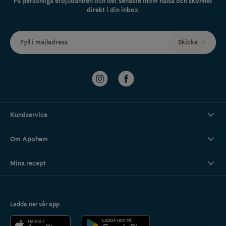
Få personliga erbjudanden och det senaste inom hälsa och skönhet
direkt i din inbox.
Fyll i mailadress
Skicka
Kundservice
Om Apohem
Mina recept
Ladda ner vår app