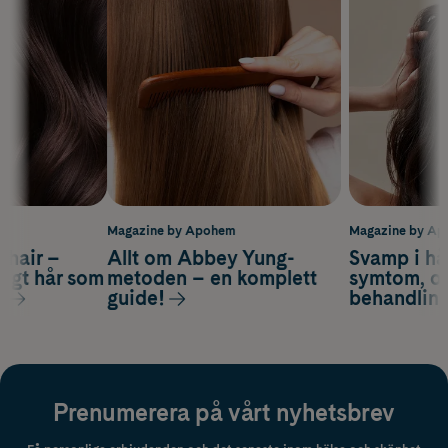
m
Magazine by Apohem
Magazine by A
s hair –
Allt om Abbey Yung-
Svamp i hå
nsigt hår som
metoden – en komplett
symtom, or
s
guide!
behandlin
Prenumerera på vårt nyhetsbrev