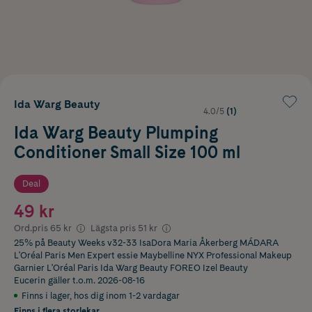
Ida Warg Beauty
4.0/5
(1)
Ida Warg Beauty Plumping
Conditioner Small Size 100 ml
Deal
49 kr
Ord.pris
65 kr
Lägsta pris
51 kr
25% på Beauty Weeks v32-33 IsaDora Maria Åkerberg MÁDARA
L'Oréal Paris Men Expert essie Maybelline NYX Professional Makeup
Garnier L'Oréal Paris Ida Warg Beauty FOREO Izel Beauty
Eucerin
gäller t.o.m. 2026-08-16
Finns i lager
,
hos dig inom 1-2 vardagar
Finns i flera storlekar