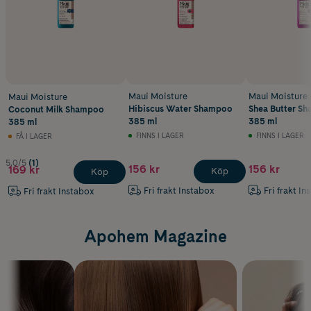
Maui Moisture
Maui Moisture
Maui Moisture
Hibiscus Water Shampoo
Shea Butter S
Coconut Milk Shampoo
385 ml
385 ml
385 ml
FINNS I LAGER
FINNS I LAGER
FÅ I LAGER
5.0/5
(1)
156 kr
156 kr
169 kr
Köp
Köp
Fri frakt Instabox
Fri frakt In
Fri frakt Instabox
Apohem Magazine