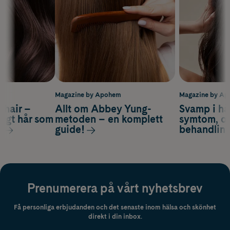
m
Magazine by Apohem
Magazine by A
s hair –
Allt om Abbey Yung-
Svamp i hå
nsigt hår som
metoden – en komplett
symtom, or
s
guide!
behandlin
Prenumerera på vårt nyhetsbrev
Få personliga erbjudanden och det senaste inom hälsa och skönhet
direkt i din inbox.