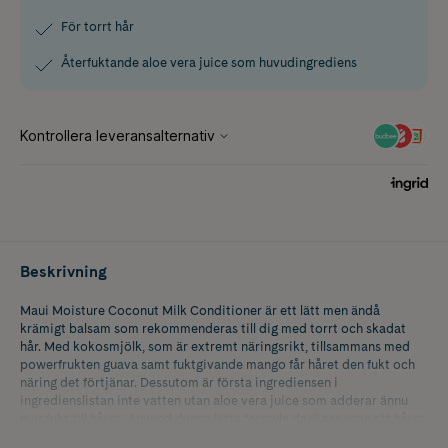
För torrt hår
Återfuktande aloe vera juice som huvudingrediens
Beskrivning
Maui Moisture Coconut Milk Conditioner är ett lätt men ändå
krämigt balsam som rekommenderas till dig med torrt och skadat
hår. Med kokosmjölk, som är extremt näringsrikt, tillsammans med
powerfrukten guava samt fuktgivande mango får håret den fukt och
näring det förtjänar. Dessutom är första ingrediensen i
ingredienslistan inte vatten utan aloe vera juice som adderar ännu
mer fukt till håret. Använd denna lätta formula dagligen utan att håret
tyngs ner. Resultatet blir en härlig glans!