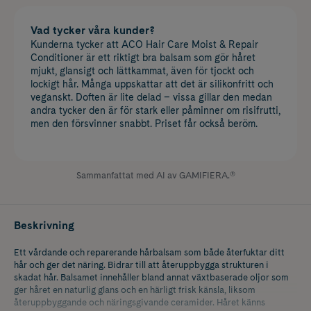
Vad tycker våra kunder?
Kunderna tycker att ACO Hair Care Moist & Repair
Conditioner är ett riktigt bra balsam som gör håret
mjukt, glansigt och lättkammat, även för tjockt och
lockigt hår. Många uppskattar att det är silikonfritt och
veganskt. Doften är lite delad – vissa gillar den medan
andra tycker den är för stark eller påminner om risifrutti,
men den försvinner snabbt. Priset får också beröm.
Sammanfattat med AI av GAMIFIERA.®
Beskrivning
Ett vårdande och reparerande hårbalsam som både återfuktar ditt
hår och ger det näring. Bidrar till att återuppbygga strukturen i
skadat hår. Balsamet innehåller bland annat växtbaserade oljor som
ger håret en naturlig glans och en härligt frisk känsla, liksom
återuppbyggande och näringsgivande ceramider. Håret känns