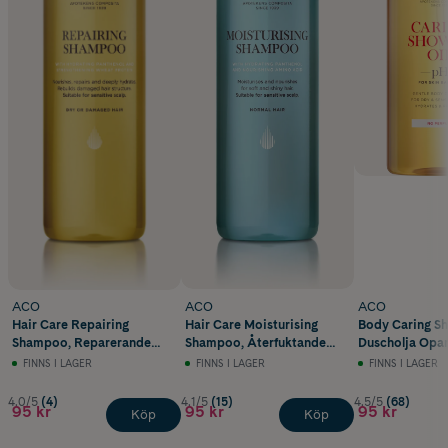
ACO
ACO
ACO
Hair Care Repairing
Hair Care Moisturising
Body Caring Sh
Shampoo, Reparerande
Shampoo, Återfuktande
Duscholja Opa
Schampo Torrt Hår 250 ml
Schampo 250 ml
400 ml
FINNS I LAGER
FINNS I LAGER
FINNS I LAGER
4.0/5
(4)
4.1/5
(15)
4.5/5
(68)
95 kr
95 kr
95 kr
Köp
Köp