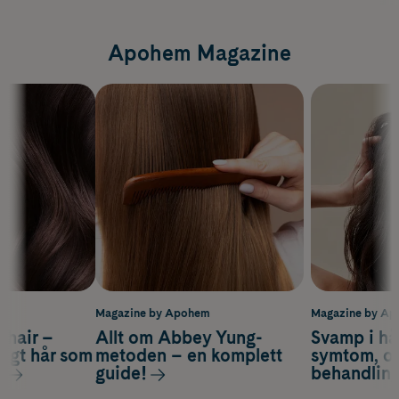
Apohem Magazine
m
Magazine by Apohem
Magazine by A
s hair –
Allt om Abbey Yung-
Svamp i hå
nsigt hår som
metoden – en komplett
symtom, or
s
guide!
behandlin