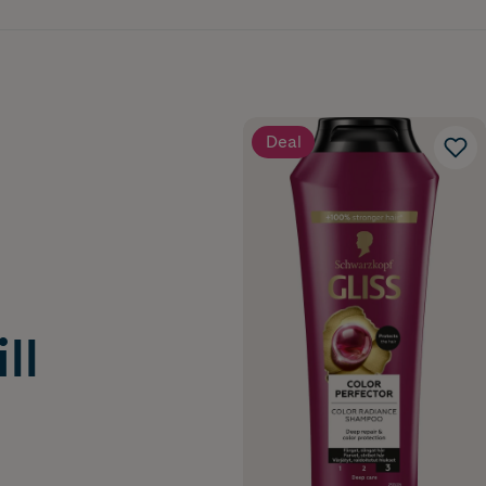
Deal
ll