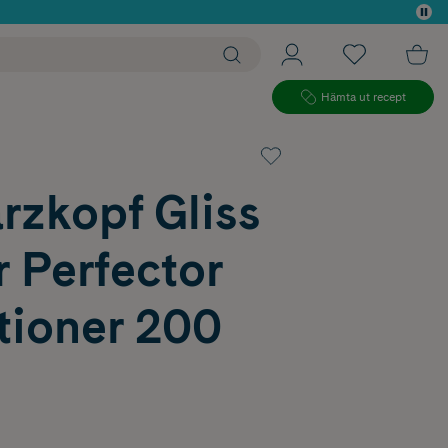
 köp*
Hämta ut recept
rzkopf Gliss
 Perfector
tioner 200