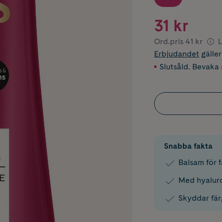
31 kr
Ord.pris
41 kr
L
Erbjudandet
gälle
Slutsåld. Bevaka s
Snabba fakta
Balsam för f
Med hyaluro
Skyddar fär