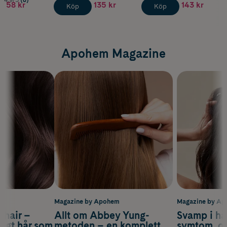
4.9/5
(8)
58 kr
135 kr
143 kr
Köp
Köp
Apohem Magazine
m
Magazine by Apohem
Magazine by A
s hair –
Allt om Abbey Yung-
Svamp i hå
nsigt hår som
metoden – en komplett
symtom, or