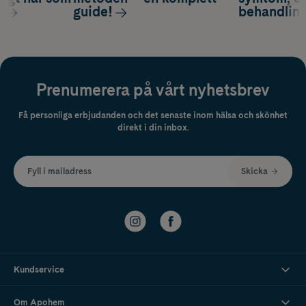
s
guide!
behandlin
Prenumerera på vårt nyhetsbrev
Få personliga erbjudanden och det senaste inom hälsa och skönhet
direkt i din inbox.
Fyll i mailadress
Skicka
Kundservice
Om Apohem