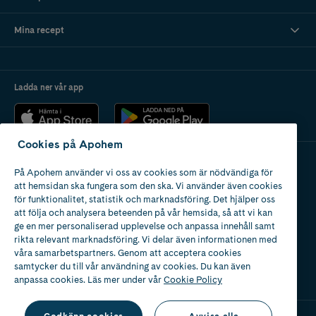
Mina recept
Ladda ner vår app
Cookies på Apohem
På Apohem använder vi oss av cookies som är nödvändiga för
Apotek med tillstånd
att hemsidan ska fungera som den ska. Vi använder även cookies
av Läkemedelsverket
för funktionalitet, statistik och marknadsföring. Det hjälper oss
att följa och analysera beteenden på vår hemsida, så att vi kan
ge en mer personaliserad upplevelse och anpassa innehåll samt
rikta relevant marknadsföring. Vi delar även informationen med
våra samarbetspartners. Genom att acceptera cookies
samtycker du till vår användning av cookies. Du kan även
2024
anpassa cookies. Läs mer under vår
Cookie Policy
Godkänn cookies
Avvisa alla