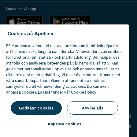
Ladda ner vår app
Cookies på Apohem
På Apohem använder vi oss av cookies som är nödvändiga för
Apotek med tillstånd
att hemsidan ska fungera som den ska. Vi använder även cookies
av Läkemedelsverket
för funktionalitet, statistik och marknadsföring. Det hjälper oss
att följa och analysera beteenden på vår hemsida, så att vi kan
ge en mer personaliserad upplevelse och anpassa innehåll samt
rikta relevant marknadsföring. Vi delar även informationen med
våra samarbetspartners. Genom att acceptera cookies
samtycker du till vår användning av cookies. Du kan även
2024
anpassa cookies. Läs mer under vår
Cookie Policy
Godkänn cookies
Avvisa alla
Anpassa cookies