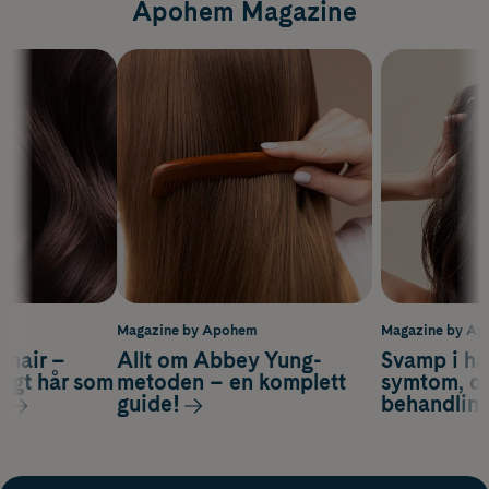
Apohem Magazine
m
Magazine by Apohem
Magazine by A
s hair –
Allt om Abbey Yung-
Svamp i hå
nsigt hår som
metoden – en komplett
symtom, or
s
guide!
behandlin