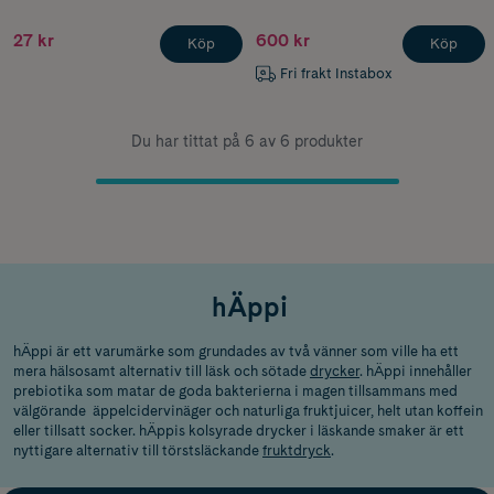
27 kr
600 kr
Köp
Köp
Fri frakt Instabox
Du har tittat på 6 av 6 produkter
hÄppi
hÄppi är ett varumärke som grundades av två vänner som ville ha ett
mera hälsosamt alternativ till läsk och sötade
drycker
. hÄppi innehåller
prebiotika som matar de goda bakterierna i magen tillsammans med
välgörande äppelcidervinäger och naturliga fruktjuicer, helt utan koffein
eller tillsatt socker. hÄppis kolsyrade drycker i läskande smaker är ett
nyttigare alternativ till törstsläckande
fruktdryck
.