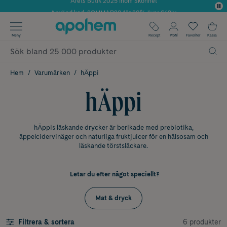
Använd kod: SOMMAR20 för 20% över 649kr
Årets Butik 2025 inom Skönhet
✓ Fri frakt
Meny
Recept
Profil
Favoriter
Kassa
✓ Rådgivning från farmaceuter & hudterapeuter
✓ Poäng på alla köp*
Hem
Varumärken
hÄppi
hÄppi
hÄppis läskande drycker är berikade med prebiotika,
äppelcidervinäger och naturliga fruktjuicer för en hälsosam och
läskande törstsläckare.
Letar du efter något speciellt?
Mat & dryck
6 produkter
Filtrera & sortera