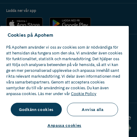
Ladda ner vår app
Cookies på Apohem
På Apohem använder vi oss av cookies som är nödvändiga för
Apotek med tillstånd
att hemsidan ska fungera som den ska. Vi använder även cookies
av Läkemedelsverket
för funktionalitet, statistik och marknadsföring. Det hjälper oss
att följa och analysera beteenden på vår hemsida, så att vi kan
ge en mer personaliserad upplevelse och anpassa innehåll samt
rikta relevant marknadsföring. Vi delar även informationen med
våra samarbetspartners. Genom att acceptera cookies
samtycker du till vår användning av cookies. Du kan även
2024
anpassa cookies. Läs mer under vår
Cookie Policy
Godkänn cookies
Avvisa alla
Anpassa cookies